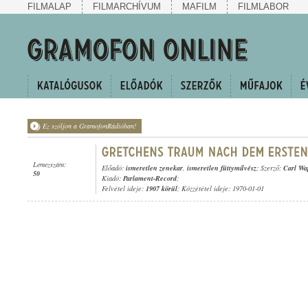
FILMALAP
FILMARCHÍVUM
MAFILM
FILMLABOR
Ez szóljon a GramofonRádióban!
Lemezszám:
Előadó:
ismeretlen zenekar
,
ismeretlen füttyművész
; Szerző:
Carl Wa
50
Kiadó:
Parlament-Record
;
Felvétel ideje:
1907 körül
; Közzététel ideje: 1970-01-01