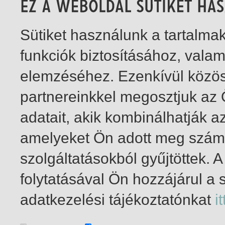
Sütiket használunk a tartalm
funkciók biztosításához, vala
elemzéséhez. Ezenkívül közö
partnereinkkel megosztjuk az
adatait, akik kombinálhatják a
amelyeket Ön adott meg számu
szolgáltatásokból gyűjtöttek.
folytatásával Ön hozzájárul a 
1-1
/ összesen 1 találat
adatkezelési tájékoztatónkat
it