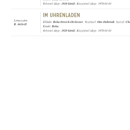
Felvétel ideje:
1910 körül
; Közzététel ideje: 1970-01-01
Lemezszám:
Előadó:
Beka-Streich-Orchester
, Vezényel:
Otto Dobrindt
; Szerző:
Cha
B. 6616-II
Kiadó:
Beka
;
Felvétel ideje:
1929 körül
; Közzététel ideje: 1970-01-01