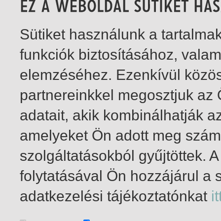
Sütiket használunk a tartalm
funkciók biztosításához, vala
elemzéséhez. Ezenkívül közö
partnereinkkel megosztjuk az
adatait, akik kombinálhatják a
amelyeket Ön adott meg számu
szolgáltatásokból gyűjtöttek.
folytatásával Ön hozzájárul a 
1-4
/ összesen 4 találat
adatkezelési tájékoztatónkat
it