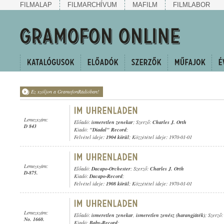
FILMALAP
FILMARCHÍVUM
MAFILM
FILMLABOR
Ez szóljon a GramofonRádióban!
Lemezszám:
Előadó:
ismeretlen zenekar
; Szerző:
Charles J. Orth
D 843
Kiadó:
"Diadal" Record
;
Felvétel ideje:
1904 körül
; Közzététel ideje: 1970-01-01
Lemezszám:
Előadó:
Dacapo-Orchester
; Szerző:
Charles J. Orth
D-875.
Kiadó:
Dacapo-Record
;
Felvétel ideje:
1908 körül
; Közzététel ideje: 1970-01-01
Lemezszám:
Előadó:
ismeretlen zenekar
,
ismeretlen zenész (harangjáték)
; Szerző
No. 1660.
Kiadó:
Baby-Record
;