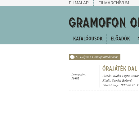
FILMALAP
FILMARCHÍVUM
Ez szóljon a GramofonRádióban!
Lemezszám:
Előadó:
Blaha Lujza
,
ismer
11402
Kiadó:
Special-Rekord
;
Felvétel ideje:
1913 körül
; K