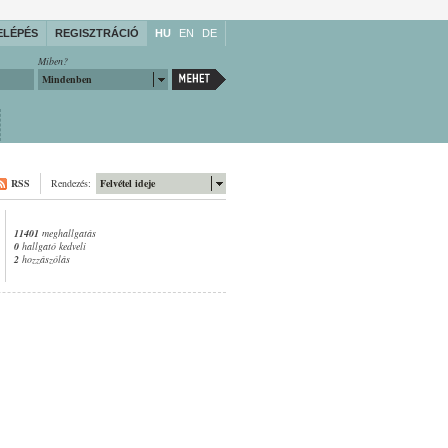
ELÉPÉS
REGISZTRÁCIÓ
HU
EN
DE
Miben?
Mindenben
RSS
Rendezés:
Felvétel ideje
11401
meghallgatás
0
hallgató kedveli
2
hozzászólás