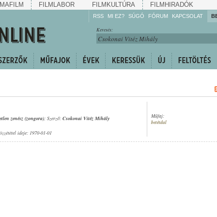
MAFILM
FILMLABOR
FILMKULTÚRA
FILMHIRADÓK
RSS
MI EZ?
SÚGÓ
FÓRUM
KAPCSOLAT
B
Hallgassa!
Keresés:
Gyarapítsa!
Kövesse!
Ossza meg!
Műfaj:
etlen zenész (zongora)
; Szerző:
Csokonai Vitéz Mihály
betétdal
özzététel ideje: 1970-01-01