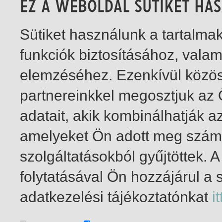
Sütiket használunk a tartalm
funkciók biztosításához, vala
elemzéséhez. Ezenkívül közö
partnereinkkel megosztjuk az
adatait, akik kombinálhatják a
amelyeket Ön adott meg számu
szolgáltatásokból gyűjtöttek.
folytatásával Ön hozzájárul a 
1-9
/ összesen 9 találat
adatkezelési tájékoztatónkat
it