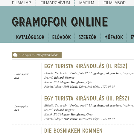
FILMALAP
FILMARCHÍVUM
MAFILM
FILMLABOR
Ez szóljon a GramofonRádióban!
Előadó:
Cs. és kir. "Probszt báró" 51. gyalogezred zenekara
, Vezénye
Lemezszám:
Szerző:
Eduard Wagnes
848
Kiadó:
Első Magyar Hanglemez Gyár
;
Felvétel ideje:
1908 körül
; Közzététel ideje: 1970-01-01
Előadó:
Cs. és kir. "Probszt báró" 51. gyalogezred zenekara
, Vezénye
Lemezszám:
Szerző:
Eduard Wagnes
849
Kiadó:
Első Magyar Hanglemez Gyár
;
Felvétel ideje:
1908 körül
; Közzététel ideje: 1970-01-01