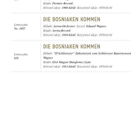
Kiadó:
Premier Record
;
Felvétel ideje:
1908 körül
; Közzététel ideje: 1970-01-01
Lemezszám:
Előadó:
Arena-Orchester
; Szerző:
Eduard Wagnes
No. 1887.
Kiadó:
Arena-Record
;
Felvétel ideje:
1910 körül
; Közzététel ideje: 1970-01-01
Előadó:
"D'Schlierseer" Zitherterzett vom Schlierseer Bauernense
Lemezszám:
Wagnes
818
Kiadó:
Első Magyar Hanglemez Gyár
;
Felvétel ideje:
1913 körül
; Közzététel ideje: 1970-01-01