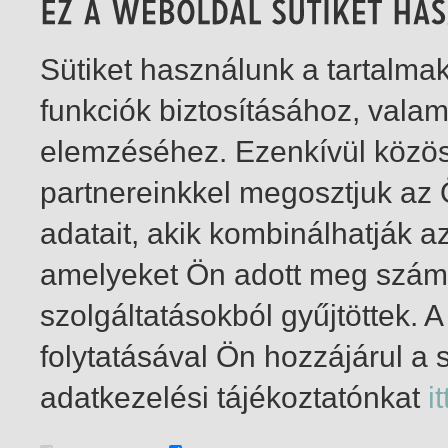
Sütiket használunk a tartalm
funkciók biztosításához, vala
elemzéséhez. Ezenkívül közö
partnereinkkel megosztjuk az
adatait, akik kombinálhatják a
amelyeket Ön adott meg számu
szolgáltatásokból gyűjtöttek.
folytatásával Ön hozzájárul a 
1-3
/ összesen 3 találat
adatkezelési tájékoztatónkat
it