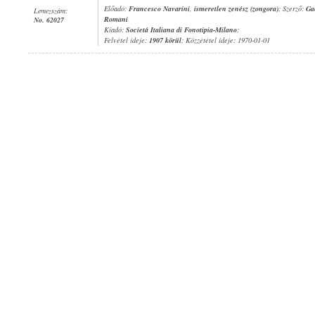
Előadó:
Francesco Navarini
,
ismeretlen zenész (zongora)
; Szerző:
Ga
Lemezszám:
Romani
No. 62027
Kiadó:
Societá Italiana di Fonotipia-Milano
;
Felvétel ideje:
1907 körül
; Közzététel ideje: 1970-01-01