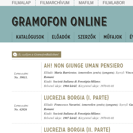
FILMALAP
FILMARCHÍVUM
MAFILM
FILMLABOR
Ez szóljon a GramofonRádióban!
Előadó:
Maria Barrientos
,
ismeretlen zenész (zongora)
; Szerző:
Vince
Lemezszám:
Romani
No. 39011.
Kiadó:
Societá Italiana di Fonotipia-Milano
;
Felvétel ideje:
1904 körül
; Közzététel ideje: 1970-01-01
Előadó:
Francesco Navarini
,
ismeretlen zenész (zongora)
; Szerző:
Ga
Lemezszám:
Romani
No. 62026
Kiadó:
Societá Italiana di Fonotipia-Milano
;
Felvétel ideje:
1907 körül
; Közzététel ideje: 1970-01-01