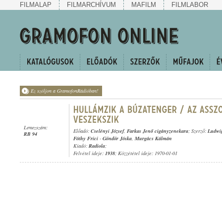
FILMALAP
FILMARCHÍVUM
MAFILM
FILMLABOR
Ez szóljon a GramofonRádióban!
Lemezszám:
Előadó:
Cselényi József
,
Farkas Jenő cigányzenekara
; Szerző:
Ludwig
RB 94
Fóthy Frici
-
Göndör Jóska
,
Murgács Kálmán
Kiadó:
Radiola
;
Felvétel ideje:
1938
; Közzététel ideje: 1970-01-01