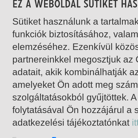
Sütiket használunk a tartalm
funkciók biztosításához, vala
elemzéséhez. Ezenkívül közö
partnereinkkel megosztjuk az
adatait, akik kombinálhatják a
amelyeket Ön adott meg számu
szolgáltatásokból gyűjtöttek.
folytatásával Ön hozzájárul a 
1-1
/ összesen 1 találat
adatkezelési tájékoztatónkat
it