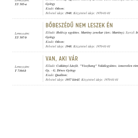
György
XY 505-a
Kiadó:
Odeon
;
Felvétel ideje:
1948
; Közzététel ideje: 1970-01-01
Előadó:
Holéczy együttes
,
Martiny zenekar (Arr.: Martiny)
; Szerző:
I
Lemezszám:
György
XY 507-b
Kiadó:
Odeon
;
Felvétel ideje:
1948
; Közzététel ideje: 1970-01-01
Előadó:
Csákányi László
,
"Visszhang" Vokálegyüttes
,
ismeretlen rit
Lemezszám:
Gy.
-
G. Dénes György
T 7304-b
Kiadó:
Qualiton
;
Felvétel ideje:
1957 körül
; Közzététel ideje: 1970-01-01