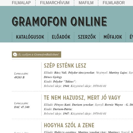
FILMALAP
FILMARCHÍVUM
MAFILM
FILMLABOR
Ez szóljon a GramofonRádióban!
Előadó:
Rácz Vali
,
Polydor tánczenekar
, Vezényel:
Martiny Lajos
; Sz
Lemezszám:
Dénes György
49203 B
Kiadó:
Polydor "Taktus"
;
Felvétel ideje:
1944
; Közzététel ideje: 1970-01-01
Lemezszám:
Előadó:
Fényes Kató
,
Durium zenekar
; Szerző:
Bernie Wayne
-
G. D
DAC 47.340
Kiadó:
Durium-Patria
;
Felvétel ideje:
1947
; Közzététel ideje: 1970-01-01
Előadó:
Holéczy együttes
,
Martiny zenekar (Arr.: Martiny)
; Szerző:
M
Lemezszám: