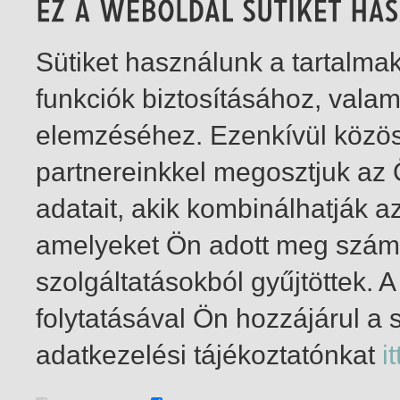
Sütiket használunk a tartalm
funkciók biztosításához, vala
elemzéséhez. Ezenkívül közö
partnereinkkel megosztjuk az
adatait, akik kombinálhatják a
amelyeket Ön adott meg számu
szolgáltatásokból gyűjtöttek.
folytatásával Ön hozzájárul a 
1-5
/ összesen 5 találat
adatkezelési tájékoztatónkat
it