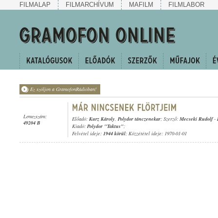
FILMALAP
FILMARCHÍVUM
MAFILM
FILMLABOR
Ez szóljon a GramofonRádióban!
Lemezszám:
Előadó:
Kurz Károly
,
Polydor tánczenekar
; Szerző:
Mecseki Rudolf
-
49204 B
Kiadó:
Polydor "Taktus"
;
Felvétel ideje:
1944 körül
; Közzététel ideje: 1970-01-01