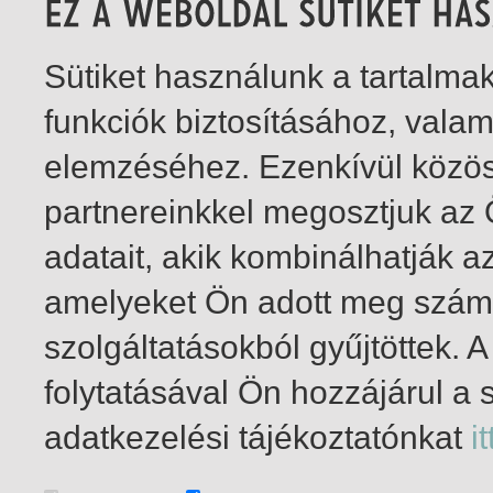
Sütiket használunk a tartalm
funkciók biztosításához, vala
elemzéséhez. Ezenkívül közö
partnereinkkel megosztjuk az
adatait, akik kombinálhatják a
amelyeket Ön adott meg számu
szolgáltatásokból gyűjtöttek.
folytatásával Ön hozzájárul a 
1-1
/ összesen 1 találat
adatkezelési tájékoztatónkat
it