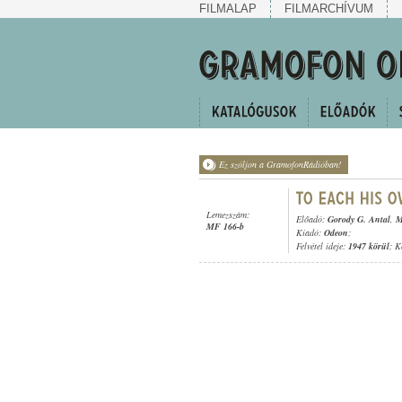
FILMALAP
FILMARCHÍVUM
Ez szóljon a GramofonRádióban!
Lemezszám:
Előadó:
Gorody G. Antal
,
M
MF 166-b
Kiadó:
Odeon
;
Felvétel ideje:
1947 körül
; K