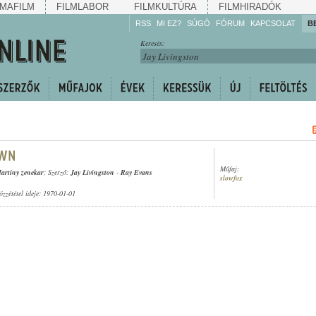
MAFILM
FILMLABOR
FILMKULTÚRA
FILMHIRADÓK
RSS
MI EZ?
SÚGÓ
FÓRUM
KAPCSOLAT
B
Hallgassa!
Keresés:
Gyarapítsa!
Kövesse!
Ossza meg!
Műfaj:
artiny zenekar
; Szerző:
Jay Livingston
-
Ray Evans
slowfox
özzététel ideje: 1970-01-01