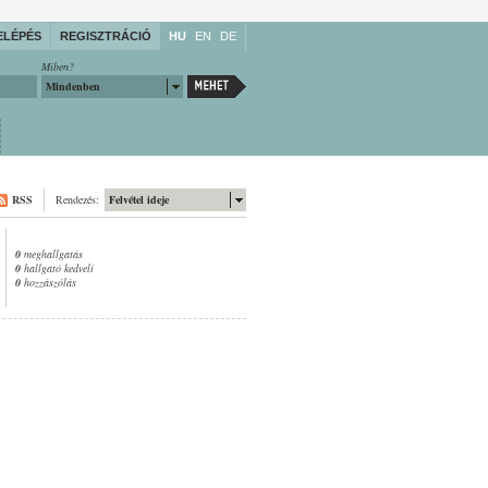
ELÉPÉS
REGISZTRÁCIÓ
HU
EN
DE
Miben?
Mindenben
RSS
Rendezés:
Felvétel ideje
0
meghallgatás
0
hallgató kedveli
0
hozzászólás