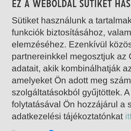
Sütiket használunk a tartalm
funkciók biztosításához, vala
elemzéséhez. Ezenkívül közö
partnereinkkel megosztjuk az
adatait, akik kombinálhatják a
amelyeket Ön adott meg számu
szolgáltatásokból gyűjtöttek.
folytatásával Ön hozzájárul a 
1-1
/ összesen 1 találat
adatkezelési tájékoztatónkat
it