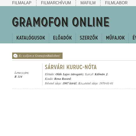
FILMALAP
FILMARCHÍVUM
MAFILM
FILMLABOR
Ez szóljon a GramofonRádióban!
Lemezszám:
Előadó:
Oláh Lajos (tárogató)
; Szerző:
Kálmán J.
R 114
Kiadó:
Rena Record
;
Felvétel ideje:
1907 körül
; Közzététel ideje: 1970-01-01