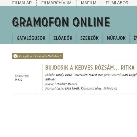
FILMALAP
FILMARCHÍVUM
MAFILM
FILMLABOR
Ez szóljon a GramofonRádióban!
Előadó:
Király Ernő
,
ismeretlen zenész (zongora)
; Szerző:
Karl Doppl
Lemezszám:
Kálmán
D 812
Kiadó:
"Diadal" Record
;
Felvétel ideje:
1908 körül
; Közzététel ideje: 1970-01-01