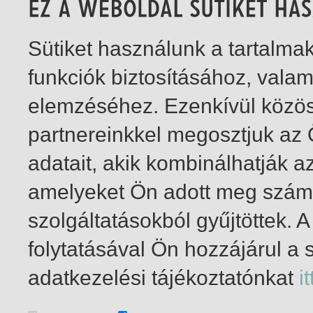
Sütiket használunk a tartalm
funkciók biztosításához, vala
elemzéséhez. Ezenkívül közö
partnereinkkel megosztjuk az
adatait, akik kombinálhatják a
amelyeket Ön adott meg számu
szolgáltatásokból gyűjtöttek.
folytatásával Ön hozzájárul a 
1-1
/ összesen 1 találat
adatkezelési tájékoztatónkat
it