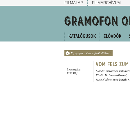
FILMALAP
FILMARCHÍVUM
Ez szóljon a GramofonRádióban!
Lemezszám:
Előadó:
ismeretlen katonaz
22025[2]
Kiadó:
Parlament-Record
;
Felvétel ideje:
1910 körül
; K