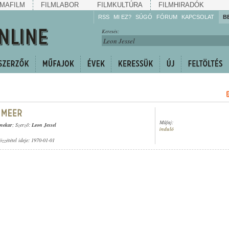
MAFILM
FILMLABOR
FILMKULTÚRA
FILMHIRADÓK
RSS
MI EZ?
SÚGÓ
FÓRUM
KAPCSOLAT
B
Hallgassa!
Keresés:
Gyarapítsa!
Kövesse!
Ossza meg!
Műfaj:
enekar
; Szerző:
Leon Jessel
induló
özzététel ideje: 1970-01-01