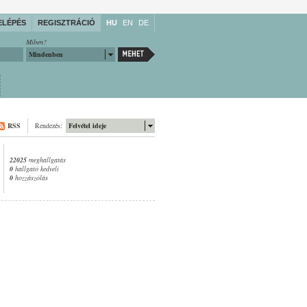
ELÉPÉS
REGISZTRÁCIÓ
HU
EN
DE
Miben?
Mindenben
RSS
Rendezés:
Felvétel ideje
22025
meghallgatás
0
hallgató kedveli
0
hozzászólás