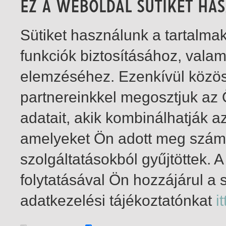
Sütiket használunk a tartalm
funkciók biztosításához, vala
elemzéséhez. Ezenkívül közö
partnereinkkel megosztjuk az
adatait, akik kombinálhatják a
amelyeket Ön adott meg számu
szolgáltatásokból gyűjtöttek.
folytatásával Ön hozzájárul a 
1-4
/ összesen 4 találat
adatkezelési tájékoztatónkat
it