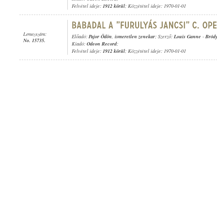
Felvétel ideje:
1912 körül
; Közzététel ideje: 1970-01-01
Lemezszám:
Előadó:
Pajor Ödön
,
ismeretlen zenekar
; Szerző:
Louis Ganne
-
Bród
No. 15735.
Kiadó:
Odeon Record
;
Felvétel ideje:
1912 körül
; Közzététel ideje: 1970-01-01