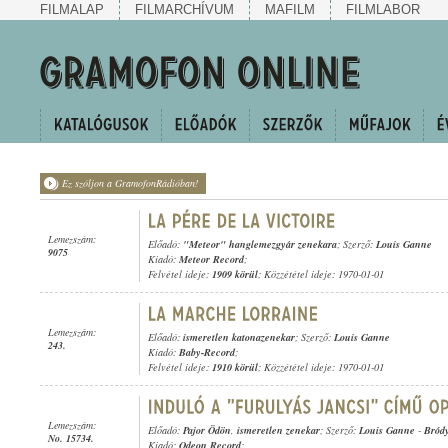
FILMALAP
FILMARCHÍVUM
MAFILM
FILMLABOR
Ez szóljon a GramofonRádióban!
Lemezszám:
Előadó:
"Meteor" hanglemezgyár zenekara
; Szerző:
Louis Ganne
9075
Kiadó:
Meteor Record
;
Felvétel ideje:
1909 körül
; Közzététel ideje: 1970-01-01
Lemezszám:
Előadó:
ismeretlen katonazenekar
; Szerző:
Louis Ganne
243.
Kiadó:
Baby-Record
;
Felvétel ideje:
1910 körül
; Közzététel ideje: 1970-01-01
Lemezszám:
Előadó:
Pajor Ödön
,
ismeretlen zenekar
; Szerző:
Louis Ganne
-
Bród
No. 15734.
Kiadó:
Odeon Record
;