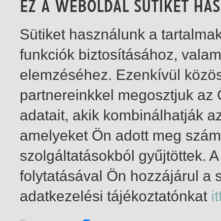
Sütiket használunk a tartalm
funkciók biztosításához, vala
elemzéséhez. Ezenkívül közö
partnereinkkel megosztjuk az
adatait, akik kombinálhatják a
amelyeket Ön adott meg számu
szolgáltatásokból gyűjtöttek.
folytatásával Ön hozzájárul a 
1-11
/ összesen 11 találat
adatkezelési tájékoztatónkat
it