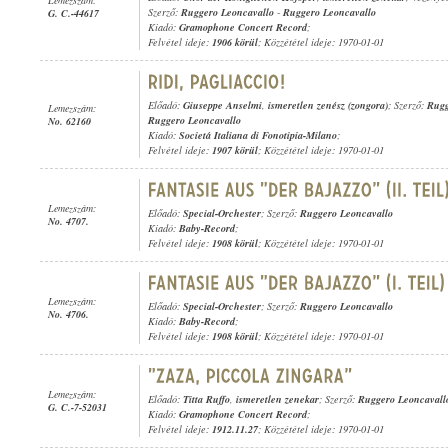
Szerző:
Ruggero Leoncavallo
-
Ruggero Leoncavallo
G. C.-44617
Kiadó:
Gramophone Concert Record
;
Felvétel ideje:
1906 körül
; Közzététel ideje: 1970-01-01
Előadó:
Giuseppe Anselmi
,
ismeretlen zenész (zongora)
; Szerző:
Rugg
Lemezszám:
Ruggero Leoncavallo
No. 62160
Kiadó:
Societá Italiana di Fonotipia-Milano
;
Felvétel ideje:
1907 körül
; Közzététel ideje: 1970-01-01
Lemezszám:
Előadó:
Special-Orchester
; Szerző:
Ruggero Leoncavallo
No. 4707.
Kiadó:
Baby-Record
;
Felvétel ideje:
1908 körül
; Közzététel ideje: 1970-01-01
Lemezszám:
Előadó:
Special-Orchester
; Szerző:
Ruggero Leoncavallo
No. 4706.
Kiadó:
Baby-Record
;
Felvétel ideje:
1908 körül
; Közzététel ideje: 1970-01-01
Lemezszám:
Előadó:
Titta Ruffo
,
ismeretlen zenekar
; Szerző:
Ruggero Leoncavall
G. C.-7-52031
Kiadó:
Gramophone Concert Record
;
Felvétel ideje:
1912.11.27
; Közzététel ideje: 1970-01-01