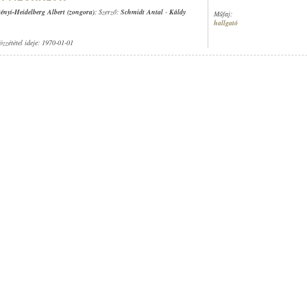
ényi-Heidelberg Albert (zongora)
; Szerző:
Schmidt Antal
-
Káldy
Műfaj:
hallgató
özzététel ideje: 1970-01-01