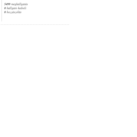
5499
meghallgatás
0
hallgató kedveli
0
hozzászólás