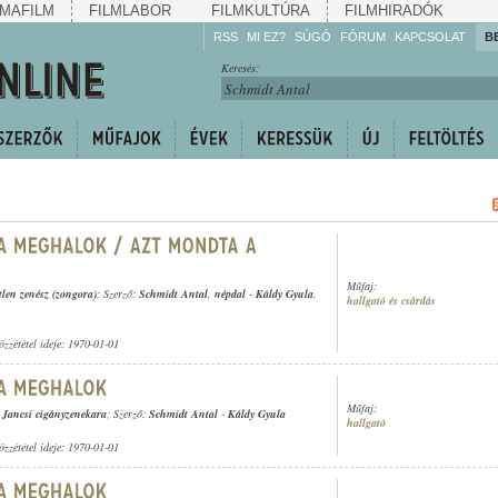
MAFILM
FILMLABOR
FILMKULTÚRA
FILMHIRADÓK
RSS
MI EZ?
SÚGÓ
FÓRUM
KAPCSOLAT
B
Hallgassa!
Keresés:
Gyarapítsa!
Kövesse!
Ossza meg!
Műfaj:
tlen zenész (zongora)
; Szerző:
Schmidt Antal
,
népdal
-
Káldy Gyula
,
hallgató és csárdás
özzététel ideje: 1970-01-01
Műfaj:
l Jancsi cigányzenekara
; Szerző:
Schmidt Antal
-
Káldy Gyula
hallgató
özzététel ideje: 1970-01-01