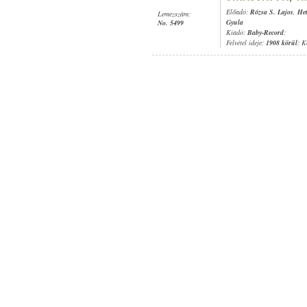
Előadó:
Rózsa S. Lajos
,
Het
Lemezszám:
Gyula
No. 5499
Kiadó:
Baby-Record
;
Felvétel ideje:
1908 körül
; K