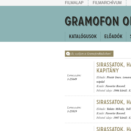
FILMALAP
FILMARCHÍVUM
Ez szóljon a GramofonRádióban!
Lemezszám:
Előadó:
Pintér Imre
,
ismere
1-25649
népdal
Kiadó:
Favorite Record
;
Felvétel ideje:
1906 körül
; K
Lemezszám:
Előadó:
Takáts Mihály
,
Tol
1-25819
Kiadó:
Favorite Record
;
Felvétel ideje:
1907 körül
; K