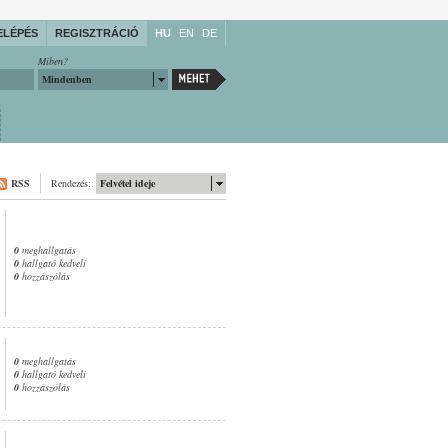
ELÉPÉS
REGISZTRÁCIÓ
HU
EN
DE
Miben?
Mindenben
RSS
Rendezés:
Felvétel ideje
0
meghallgatás
0
hallgató kedveli
0
hozzászólás
0
meghallgatás
0
hallgató kedveli
0
hozzászólás