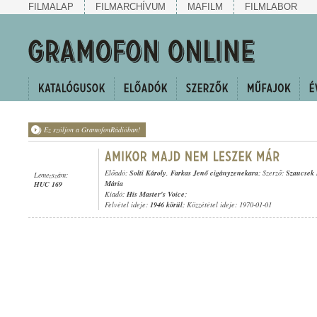
FILMALAP
FILMARCHÍVUM
MAFILM
FILMLABOR
Ez szóljon a GramofonRádióban!
Előadó:
Solti Károly
,
Farkas Jenő cigányzenekara
; Szerző:
Szaucsek 
Lemezszám:
Mária
HUC 169
Kiadó:
His Master's Voice
;
Felvétel ideje:
1946 körül
; Közzététel ideje: 1970-01-01