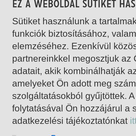
Sütiket használunk a tartalm
funkciók biztosításához, vala
elemzéséhez. Ezenkívül közö
partnereinkkel megosztjuk az
adatait, akik kombinálhatják a
amelyeket Ön adott meg számu
szolgáltatásokból gyűjtöttek.
folytatásával Ön hozzájárul a 
1-1
/ összesen 1 találat
adatkezelési tájékoztatónkat
it