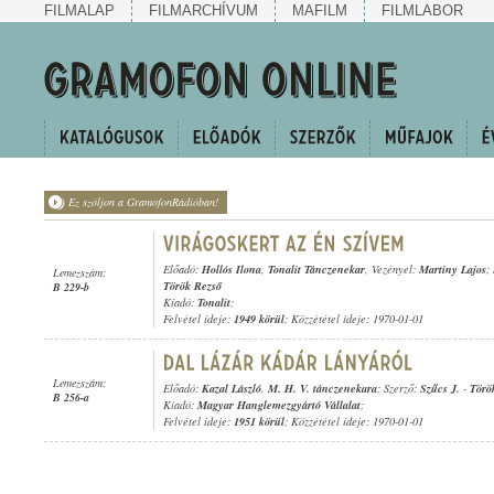
FILMALAP
FILMARCHÍVUM
MAFILM
FILMLABOR
Ez szóljon a GramofonRádióban!
Előadó:
Hollós Ilona
,
Tonalit Tánczenekar
, Vezényel:
Martiny Lajos
;
Lemezszám:
Török Rezső
B 229-b
Kiadó:
Tonalit
;
Felvétel ideje:
1949 körül
; Közzététel ideje: 1970-01-01
Lemezszám:
Előadó:
Kazal László
,
M. H. V. tánczenekara
; Szerző:
Szűcs J.
-
Törö
B 256-a
Kiadó:
Magyar Hanglemezgyártó Vállalat
;
Felvétel ideje:
1951 körül
; Közzététel ideje: 1970-01-01