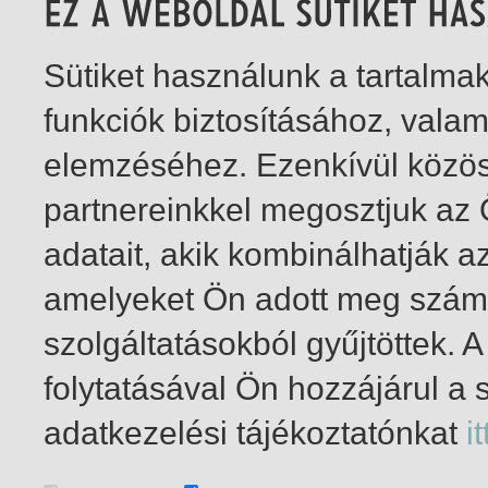
Sütiket használunk a tartalm
funkciók biztosításához, vala
elemzéséhez. Ezenkívül közö
partnereinkkel megosztjuk az
adatait, akik kombinálhatják a
amelyeket Ön adott meg számu
szolgáltatásokból gyűjtöttek.
folytatásával Ön hozzájárul a 
1-2
/ összesen 2 találat
adatkezelési tájékoztatónkat
it