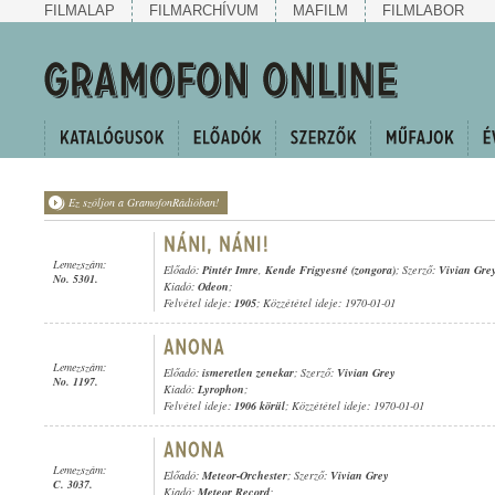
FILMALAP
FILMARCHÍVUM
MAFILM
FILMLABOR
Ez szóljon a GramofonRádióban!
Lemezszám:
Előadó:
Pintér Imre
,
Kende Frigyesné (zongora)
; Szerző:
Vivian Gre
No. 5301.
Kiadó:
Odeon
;
Felvétel ideje:
1905
; Közzététel ideje: 1970-01-01
Lemezszám:
Előadó:
ismeretlen zenekar
; Szerző:
Vivian Grey
No. 1197.
Kiadó:
Lyrophon
;
Felvétel ideje:
1906 körül
; Közzététel ideje: 1970-01-01
Lemezszám:
Előadó:
Meteor-Orchester
; Szerző:
Vivian Grey
C. 3037.
Kiadó:
Meteor Record
;