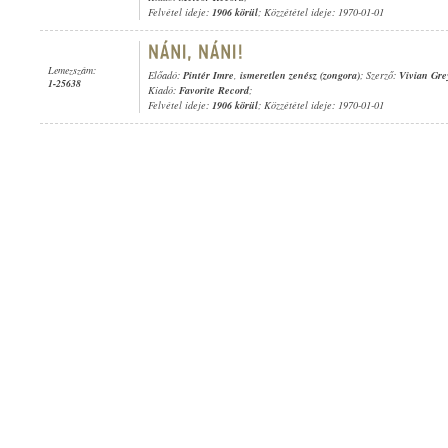
Felvétel ideje:
1906 körül
; Közzététel ideje: 1970-01-01
Lemezszám:
Előadó:
Pintér Imre
,
ismeretlen zenész (zongora)
; Szerző:
Vivian Gre
1-25638
Kiadó:
Favorite Record
;
Felvétel ideje:
1906 körül
; Közzététel ideje: 1970-01-01