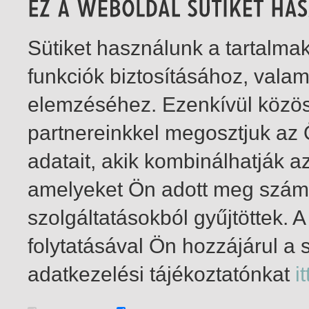
Sütiket használunk a tartalm
funkciók biztosításához, vala
elemzéséhez. Ezenkívül közö
partnereinkkel megosztjuk az
adatait, akik kombinálhatják a
amelyeket Ön adott meg számu
szolgáltatásokból gyűjtöttek.
folytatásával Ön hozzájárul a 
1-4
/ összesen 4 találat
adatkezelési tájékoztatónkat
it