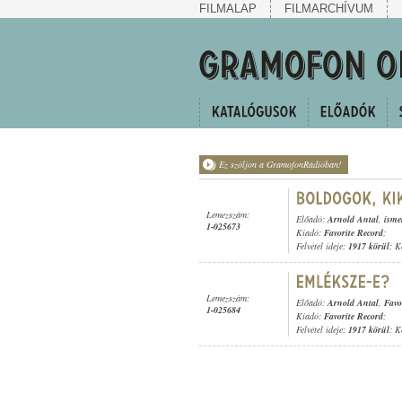
FILMALAP
FILMARCHÍVUM
Ez szóljon a GramofonRádióban!
Lemezszám:
Előadó:
Arnold Antal
,
isme
1-025673
Kiadó:
Favorite Record
;
Felvétel ideje:
1917 körül
; K
Lemezszám:
Előadó:
Arnold Antal
,
Favo
1-025684
Kiadó:
Favorite Record
;
Felvétel ideje:
1917 körül
; K