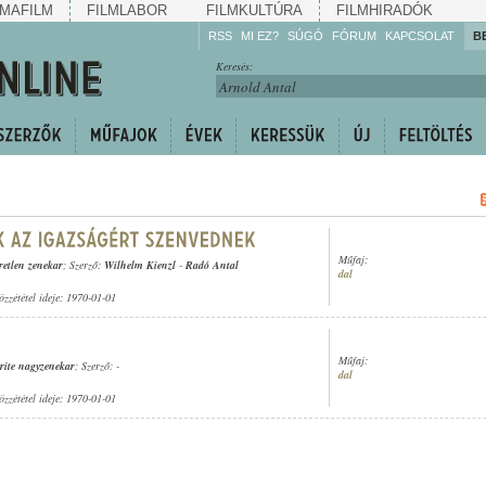
MAFILM
FILMLABOR
FILMKULTÚRA
FILMHIRADÓK
RSS
MI EZ?
SÚGÓ
FÓRUM
KAPCSOLAT
B
Hallgassa!
Keresés:
Gyarapítsa!
Kövesse!
Ossza meg!
Műfaj:
retlen zenekar
; Szerző:
Wilhelm Kienzl
-
Radó Antal
dal
özzététel ideje: 1970-01-01
Műfaj:
rite nagyzenekar
; Szerző: -
dal
özzététel ideje: 1970-01-01