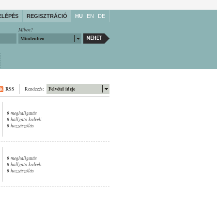
ELÉPÉS
REGISZTRÁCIÓ
HU
EN
DE
Miben?
Mindenben
RSS
Rendezés:
Felvétel ideje
0
meghallgatás
0
hallgató kedveli
0
hozzászólás
0
meghallgatás
0
hallgató kedveli
0
hozzászólás