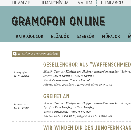
FILMALAP
FILMARCHÍVUM
MAFILM
FILMLABOR
Ez szóljon a GramofonRádióban!
Előadó:
Chor der Königlichen Hofoper
,
ismeretlen zenekar
, Vezénye
Lemezszám:
Szerző:
Albert Lortzing
-
Albert Lortzing
G. C.-44606
Kiadó:
Gramophone Concert Record
;
Felvétel ideje:
1906 körül
; Közzététel ideje: 1970-01-01
Előadó:
Chor der Königlichen Hofoper
,
ismeretlen zenekar
, Vezénye
Lemezszám:
Szerző:
Albert Lortzing
-
Albert Lortzing
G. C.-44609
Kiadó:
Gramophone Concert Record
;
Felvétel ideje:
1906 körül
; Közzététel ideje: 1970-01-01