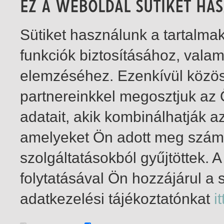
Sütiket használunk a tartalm
funkciók biztosításához, vala
elemzéséhez. Ezenkívül közö
partnereinkkel megosztjuk az
adatait, akik kombinálhatják a
amelyeket Ön adott meg számu
szolgáltatásokból gyűjtöttek.
folytatásával Ön hozzájárul a 
1-8
/ összesen 8 találat
adatkezelési tájékoztatónkat
it