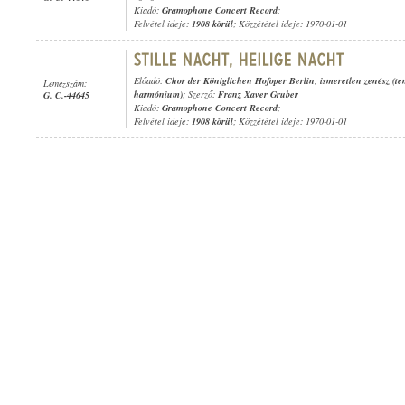
Kiadó:
Gramophone Concert Record
;
Felvétel ideje:
1908 körül
; Közzététel ideje: 1970-01-01
Előadó:
Chor der Königlichen Hofoper Berlin
,
ismeretlen zenész (t
Lemezszám:
harmónium)
; Szerző:
Franz Xaver Gruber
G. C.-44645
Kiadó:
Gramophone Concert Record
;
Felvétel ideje:
1908 körül
; Közzététel ideje: 1970-01-01