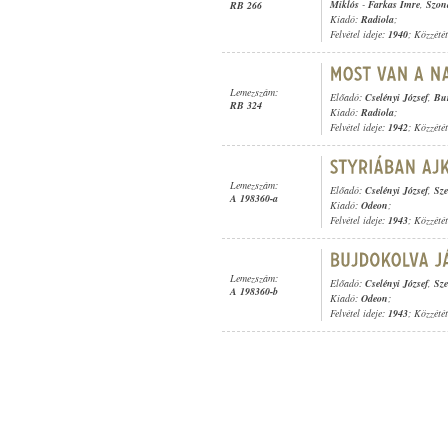
Miklós
-
Farkas Imre
,
Szon
RB 266
Kiadó:
Radiola
;
Felvétel ideje:
1940
; Közzété
Lemezszám:
Előadó:
Cselényi József
,
Bu
RB 324
Kiadó:
Radiola
;
Felvétel ideje:
1942
; Közzété
Lemezszám:
Előadó:
Cselényi József
,
Sze
A 198360-a
Kiadó:
Odeon
;
Felvétel ideje:
1943
; Közzété
Lemezszám:
Előadó:
Cselényi József
,
Sze
A 198360-b
Kiadó:
Odeon
;
Felvétel ideje:
1943
; Közzété