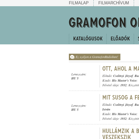
FILMALAP
FILMARCHÍVUM
Ez szóljon a GramofonRádióban!
Lemezszám:
Előadó:
Cselényi József
,
Bu
HU 5
Kiadó:
His Master's Voice
;
Felvétel ideje:
1932
; Közzété
Előadó:
Cselényi József
,
Bu
Lemezszám:
István
HU 5
Kiadó:
His Master's Voice
;
Felvétel ideje:
1932
; Közzété