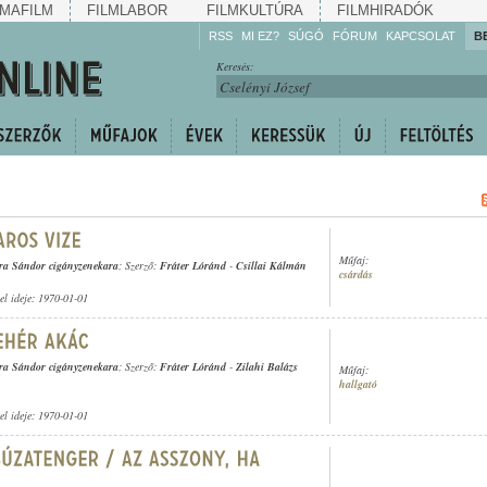
MAFILM
FILMLABOR
FILMKULTÚRA
FILMHIRADÓK
RSS
MI EZ?
SÚGÓ
FÓRUM
KAPCSOLAT
B
Hallgassa!
Keresés:
Gyarapítsa!
Kövesse!
Ossza meg!
Műfaj:
ra Sándor cigányzenekara
; Szerző:
Fráter Lóránd
-
Csillai Kálmán
csárdás
tel ideje: 1970-01-01
ra Sándor cigányzenekara
; Szerző:
Fráter Lóránd
-
Zilahi Balázs
Műfaj:
hallgató
tel ideje: 1970-01-01