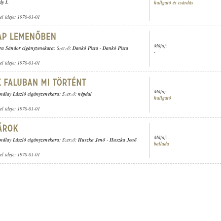
dy I.
hallgató és csárdás
tel ideje: 1970-01-01
Műfaj:
ra Sándor cigányzenekara
; Szerző:
Dankó Pista
-
Dankó Pista
-
tel ideje: 1970-01-01
Műfaj:
ndlay László cigányzenekara
; Szerző:
népdal
hallgató
tel ideje: 1970-01-01
Műfaj:
ndlay László cigányzenekara
; Szerző:
Huszka Jenő
-
Huszka Jenő
ballada
tel ideje: 1970-01-01