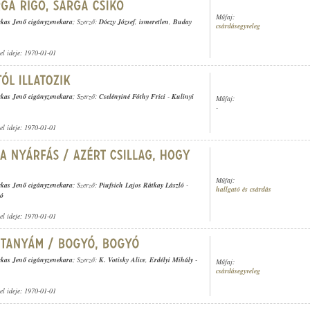
Műfaj:
kas Jenő cigányzenekara
; Szerző:
Dóczy József
,
ismeretlen
,
Buday
csárdásegyveleg
tel ideje: 1970-01-01
kas Jenő cigányzenekara
; Szerző:
Cselényiné Fóthy Frici
-
Kulinyi
Műfaj:
-
tel ideje: 1970-01-01
Műfaj:
kas Jenő cigányzenekara
; Szerző:
Piufsich Lajos Rátkay László
-
hallgató és csárdás
ló
tel ideje: 1970-01-01
kas Jenő cigányzenekara
; Szerző:
K. Votisky Alice
,
Erdélyi Mihály
-
Műfaj:
csárdásegyveleg
tel ideje: 1970-01-01