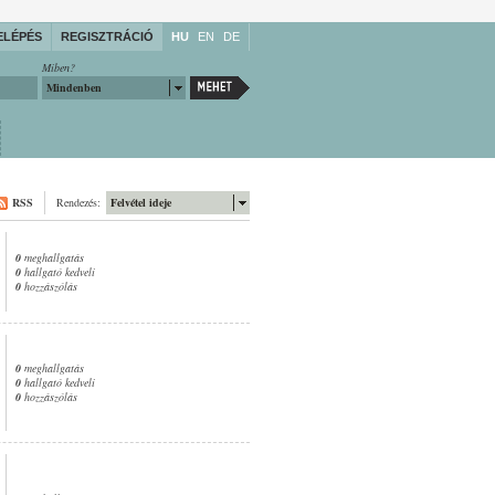
ELÉPÉS
REGISZTRÁCIÓ
HU
EN
DE
Miben?
Mindenben
RSS
Rendezés:
Felvétel ideje
0
meghallgatás
0
hallgató kedveli
0
hozzászólás
0
meghallgatás
0
hallgató kedveli
0
hozzászólás