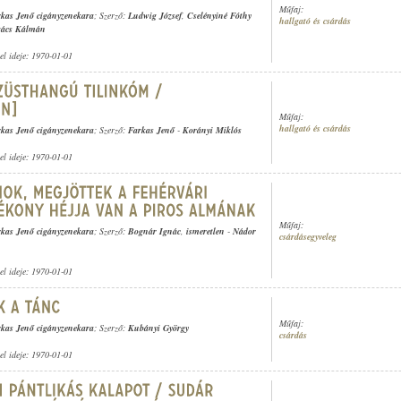
Műfaj:
kas Jenő cigányzenekara
; Szerző:
Ludwig József
,
Cselényiné Fóthy
hallgató és csárdás
ács Kálmán
tel ideje: 1970-01-01
Műfaj:
hallgató és csárdás
kas Jenő cigányzenekara
; Szerző:
Farkas Jenő
-
Korányi Miklós
tel ideje: 1970-01-01
Műfaj:
kas Jenő cigányzenekara
; Szerző:
Bognár Ignác
,
ismeretlen
-
Nádor
csárdásegyveleg
tel ideje: 1970-01-01
Műfaj:
kas Jenő cigányzenekara
; Szerző:
Kubányi György
csárdás
tel ideje: 1970-01-01