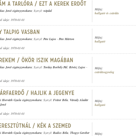
Műfaj:
kas Jenő cigányzenekara
; Szerző:
népdal
hallgató és csárdás
tel ideje: 1970-01-01
Műfaj:
kas Jenő cigányzenekara
; Szerző:
Pete Lajos
-
Pete Márton
hallgató
tel ideje: 1970-01-01
kas Jenő cigányzenekara
; Szerző:
Torday Borbély Pál
,
Révész Lajos
-
Műfaj:
csárdásegyveleg
tel ideje: 1970-01-01
i Horváth Gyula cigányzenekara
; Szerző:
Fráter Béla
,
Várady Aladár
Műfaj:
 Jenő
hallgató
tel ideje: 1970-01-01
i Horváth Gyula cigányzenekara
; Szerző:
Radics Béla
,
Thegze Gereber
Műfaj: