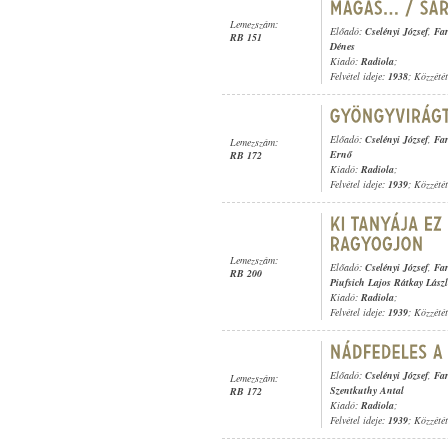
Lemezszám:
Előadó:
Cselényi József
,
Far
RB 151
Dénes
Kiadó:
Radiola
;
Felvétel ideje:
1938
; Közzété
Előadó:
Cselényi József
,
Far
Lemezszám:
Ernő
RB 172
Kiadó:
Radiola
;
Felvétel ideje:
1939
; Közzété
Lemezszám:
Előadó:
Cselényi József
,
Far
RB 200
Piufsich Lajos Rátkay Lász
Kiadó:
Radiola
;
Felvétel ideje:
1939
; Közzété
Előadó:
Cselényi József
,
Far
Lemezszám:
Szentkuthy Antal
RB 172
Kiadó:
Radiola
;
Felvétel ideje:
1939
; Közzété