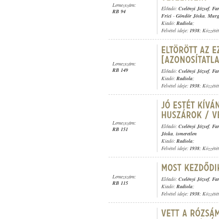
Lemezszám:
Előadó:
Cselényi József
,
Far
RB 94
Frici
-
Göndör Jóska
,
Murg
Kiadó:
Radiola
;
Felvétel ideje:
1938
; Közzété
Lemezszám:
RB 149
Előadó:
Cselényi József
,
Far
Kiadó:
Radiola
;
Felvétel ideje:
1938
; Közzété
Lemezszám:
Előadó:
Cselényi József
,
Far
RB 151
Jóska
,
ismeretlen
Kiadó:
Radiola
;
Felvétel ideje:
1938
; Közzété
Lemezszám:
Előadó:
Cselényi József
,
Far
RB 115
Kiadó:
Radiola
;
Felvétel ideje:
1938
; Közzété