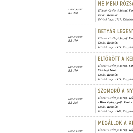
Lemezszám:
Előadó:
Cselényi József
,
Far
RB 200
Kiadó:
Radiola
;
Felvétel ideje:
1939
; Közzété
Lemezszám:
Előadó:
Cselényi József
,
Far
RB 170
Kiadó:
Radiola
;
Felvétel ideje:
1939
; Közzété
Előadó:
Cselényi József
,
Far
Lemezszám:
Vidrányi István
RB 170
Kiadó:
Radiola
;
Felvétel ideje:
1939
; Közzété
Előadó:
Cselényi József
,
Tok
Lemezszám:
-
Wass György gróf
,
Kovács
RB 266
Kiadó:
Radiola
;
Felvétel ideje:
1940
; Közzété
Előadó:
Cselényi József
,
Tok
Lemezszám: