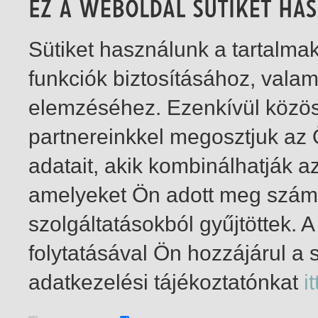
Sütiket használunk a tartalm
funkciók biztosításához, vala
elemzéséhez. Ezenkívül közö
partnereinkkel megosztjuk az
adatait, akik kombinálhatják a
amelyeket Ön adott meg számu
szolgáltatásokból gyűjtöttek.
folytatásával Ön hozzájárul a 
1-1
/ összesen 1 találat
adatkezelési tájékoztatónkat
it