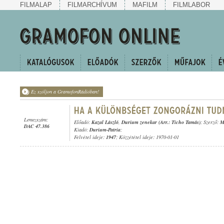
FILMALAP
FILMARCHÍVUM
MAFILM
FILMLABOR
Ez szóljon a GramofonRádióban!
Lemezszám:
Előadó:
Kazal László
,
Durium zenekar (Arr.: Ticho Tamás)
; Szerző:
M
DAC 47.386
Kiadó:
Durium-Patria
;
Felvétel ideje:
1947
; Közzététel ideje: 1970-01-01