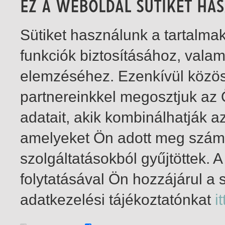
Sütiket használunk a tartalm
funkciók biztosításához, vala
elemzéséhez. Ezenkívül közö
partnereinkkel megosztjuk az
adatait, akik kombinálhatják a
amelyeket Ön adott meg számu
szolgáltatásokból gyűjtöttek.
folytatásával Ön hozzájárul a 
1-3
/ összesen 3 találat
adatkezelési tájékoztatónkat
it