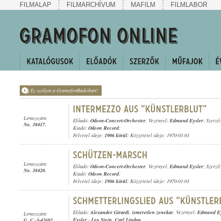
FILMALAP
FILMARCHÍVUM
MAFILM
FILMLABOR
Ez szóljon a GramofonRádióban!
Lemezszám:
Előadó:
Odeon-Concert-Orchester
, Vezényel:
Edmund Eysler
; Szerző
No. 38417.
Kiadó:
Odeon Record
;
Felvétel ideje:
1906 körül
; Közzététel ideje: 1970-01-01
Lemezszám:
Előadó:
Odeon-Concert-Orchester
, Vezényel:
Edmund Eysler
; Szerző
No. 38420.
Kiadó:
Odeon Record
;
Felvétel ideje:
1906 körül
; Közzététel ideje: 1970-01-01
Előadó:
Alexander Girardi
,
ismeretlen zenekar
, Vezényel:
Edmund Ey
Lemezszám:
Eysler
-
Leo Stein
,
Carl Lindau
G. C.-3-42692