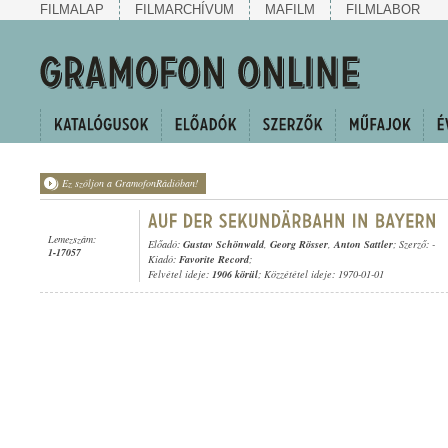
FILMALAP
FILMARCHÍVUM
MAFILM
FILMLABOR
Ez szóljon a GramofonRádióban!
Lemezszám:
Előadó:
Gustav Schönwald
,
Georg Rösser
,
Anton Sattler
; Szerző: -
1-17057
Kiadó:
Favorite Record
;
Felvétel ideje:
1906 körül
; Közzététel ideje: 1970-01-01