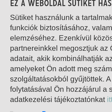
Sütiket használunk a tartalm
funkciók biztosításához, vala
elemzéséhez. Ezenkívül közö
partnereinkkel megosztjuk az
adatait, akik kombinálhatják a
amelyeket Ön adott meg számu
szolgáltatásokból gyűjtöttek.
folytatásával Ön hozzájárul a 
1-1
/ összesen 1 találat
adatkezelési tájékoztatónkat
it