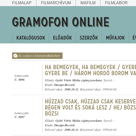
FILMALAP
FILMARCHÍVUM
MAFILM
FILMLABOR
Ez szóljon a GramofonRádióban!
Lemezszám:
U. 8096
Előadó:
Győri Vörös Miska cigányzenekara
; Szerző: -
Kiadó:
Dacapo-Record
;
Felvétel ideje:
1908.10.11
; Közzététel ideje: 1970-01-01
Lemezszám:
U. 8097
Előadó:
Győri Vörös Miska cigányzenekara
; Szerző: -
Kiadó:
Dacapo-Record
;
Felvétel ideje:
1908.10.11
; Közzététel ideje: 1970-01-01