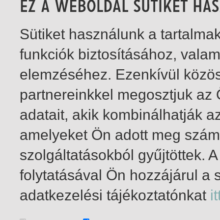
Sütiket használunk a tartalm
funkciók biztosításához, vala
elemzéséhez. Ezenkívül közö
partnereinkkel megosztjuk az
adatait, akik kombinálhatják a
amelyeket Ön adott meg számu
szolgáltatásokból gyűjtöttek.
folytatásával Ön hozzájárul a 
1-10
/ összesen 10 találat
adatkezelési tájékoztatónkat
it