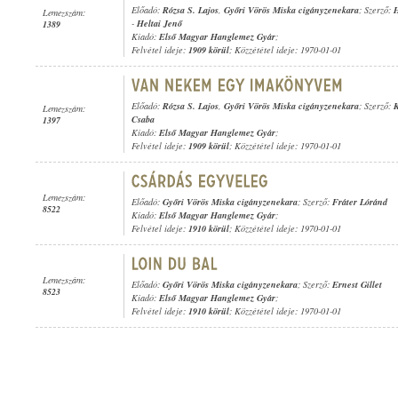
Előadó:
Rózsa S. Lajos
,
Győri Vörös Miska cigányzenekara
; Szerző:
H
Lemezszám:
-
Heltai Jenő
1389
Kiadó:
Első Magyar Hanglemez Gyár
;
Felvétel ideje:
1909 körül
; Közzététel ideje: 1970-01-01
Előadó:
Rózsa S. Lajos
,
Győri Vörös Miska cigányzenekara
; Szerző:
K
Lemezszám:
Csaba
1397
Kiadó:
Első Magyar Hanglemez Gyár
;
Felvétel ideje:
1909 körül
; Közzététel ideje: 1970-01-01
Lemezszám:
Előadó:
Győri Vörös Miska cigányzenekara
; Szerző:
Fráter Lóránd
8522
Kiadó:
Első Magyar Hanglemez Gyár
;
Felvétel ideje:
1910 körül
; Közzététel ideje: 1970-01-01
Lemezszám:
Előadó:
Győri Vörös Miska cigányzenekara
; Szerző:
Ernest Gillet
8523
Kiadó:
Első Magyar Hanglemez Gyár
;
Felvétel ideje:
1910 körül
; Közzététel ideje: 1970-01-01