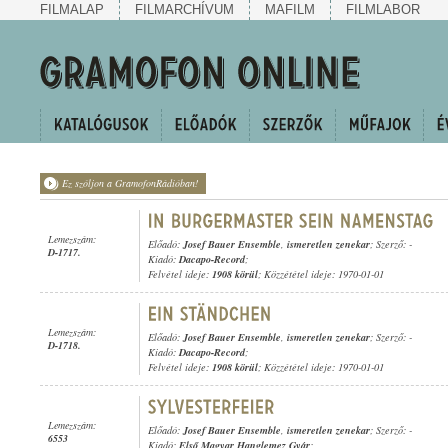
FILMALAP
FILMARCHÍVUM
MAFILM
FILMLABOR
Ez szóljon a GramofonRádióban!
Lemezszám:
Előadó:
Josef Bauer Ensemble
,
ismeretlen zenekar
; Szerző: -
D-1717.
Kiadó:
Dacapo-Record
;
Felvétel ideje:
1908 körül
; Közzététel ideje: 1970-01-01
Lemezszám:
Előadó:
Josef Bauer Ensemble
,
ismeretlen zenekar
; Szerző: -
D-1718.
Kiadó:
Dacapo-Record
;
Felvétel ideje:
1908 körül
; Közzététel ideje: 1970-01-01
Lemezszám:
Előadó:
Josef Bauer Ensemble
,
ismeretlen zenekar
; Szerző: -
6553
Kiadó:
Első Magyar Hanglemez Gyár
;