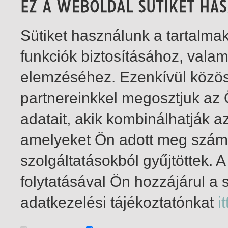
Sütiket használunk a tartalm
funkciók biztosításához, vala
elemzéséhez. Ezenkívül közö
partnereinkkel megosztjuk az
adatait, akik kombinálhatják a
amelyeket Ön adott meg számu
szolgáltatásokból gyűjtöttek.
folytatásával Ön hozzájárul a 
1-2
/ összesen 2 találat
adatkezelési tájékoztatónkat
it