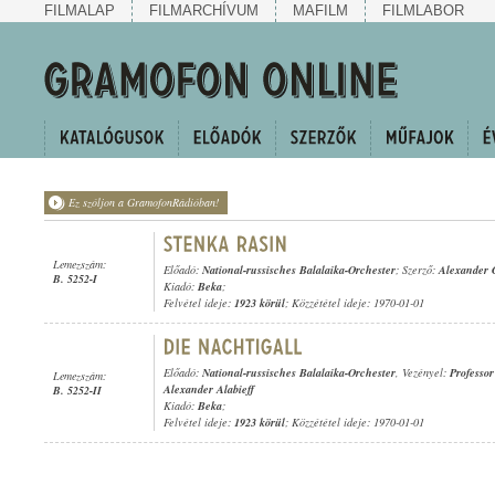
FILMALAP
FILMARCHÍVUM
MAFILM
FILMLABOR
Ez szóljon a GramofonRádióban!
Lemezszám:
Előadó:
National-russisches Balalaika-Orchester
; Szerző:
Alexander 
B. 5252-I
Kiadó:
Beka
;
Felvétel ideje:
1923 körül
; Közzététel ideje: 1970-01-01
Előadó:
National-russisches Balalaika-Orchester
, Vezényel:
Professor
Lemezszám:
Alexander Alabieff
B. 5252-II
Kiadó:
Beka
;
Felvétel ideje:
1923 körül
; Közzététel ideje: 1970-01-01