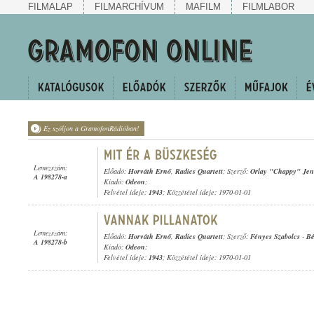
FILMALAP
FILMARCHÍVUM
MAFILM
FILMLABOR
Ez szóljon a GramofonRádióban!
Lemezszám:
Előadó:
Horváth Ernő
,
Radics Quartett
; Szerző:
Orlay "Chappy" Jen
A 198278-a
Kiadó:
Odeon
;
Felvétel ideje:
1943
; Közzététel ideje: 1970-01-01
Lemezszám:
Előadó:
Horváth Ernő
,
Radics Quartett
; Szerző:
Fényes Szabolcs
-
Bé
A 198278-b
Kiadó:
Odeon
;
Felvétel ideje:
1943
; Közzététel ideje: 1970-01-01