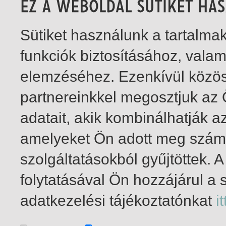
Sütiket használunk a tartalm
funkciók biztosításához, vala
elemzéséhez. Ezenkívül közö
partnereinkkel megosztjuk az
adatait, akik kombinálhatják a
amelyeket Ön adott meg számu
szolgáltatásokból gyűjtöttek.
folytatásával Ön hozzájárul a 
1-2
/ összesen 2 találat
adatkezelési tájékoztatónkat
it