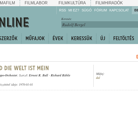
MAFILM
FILMLABOR
FILMKULTÚRA
FILMHIRADÓK
RSS
MI EZ?
SÚGÓ
FÓRUM
KAPCSOLAT
B
Hallgassa!
Keresés:
Gyarapítsa!
Kövesse!
Ossza meg!
Műfaj:
apo-Orchester
; Szerző:
Ernest R. Ball
-
Richard Rühle
dal
özzététel ideje: 1970-01-01