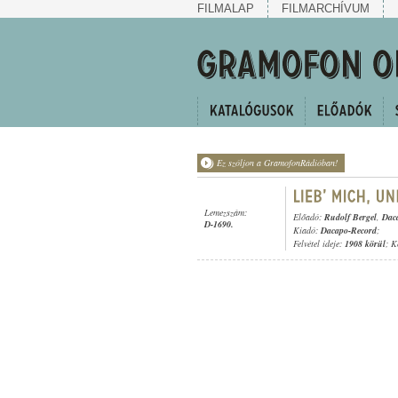
FILMALAP
FILMARCHÍVUM
Ez szóljon a GramofonRádióban!
Lemezszám:
Előadó:
Rudolf Bergel
,
Dac
D-1690.
Kiadó:
Dacapo-Record
;
Felvétel ideje:
1908 körül
; K