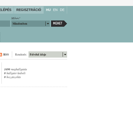
ELÉPÉS
REGISZTRÁCIÓ
HU
EN
DE
Miben?
Mindenben
RSS
Rendezés:
Felvétel ideje
1690
meghallgatás
0
hallgató kedveli
0
hozzászólás