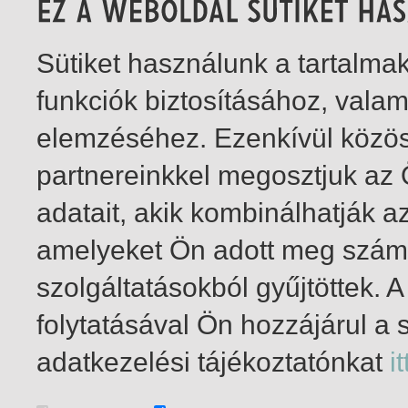
Sütiket használunk a tartalm
funkciók biztosításához, vala
elemzéséhez. Ezenkívül közö
partnereinkkel megosztjuk az
adatait, akik kombinálhatják a
amelyeket Ön adott meg számu
szolgáltatásokból gyűjtöttek.
folytatásával Ön hozzájárul a 
1-1
/ összesen 1 találat
adatkezelési tájékoztatónkat
it