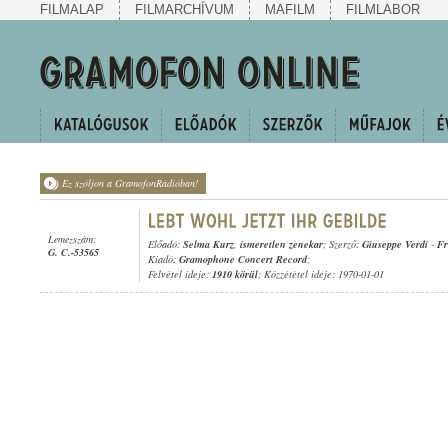
FILMALAP
FILMARCHÍVUM
MAFILM
FILMLABOR
Ez szóljon a GramofonRádióban!
Lemezszám:
Előadó:
Selma Kurz
,
ismeretlen zenekar
; Szerző:
Giuseppe Verdi
-
Fr
G. C.-53565
Kiadó:
Gramophone Concert Record
;
Felvétel ideje:
1910 körül
; Közzététel ideje: 1970-01-01