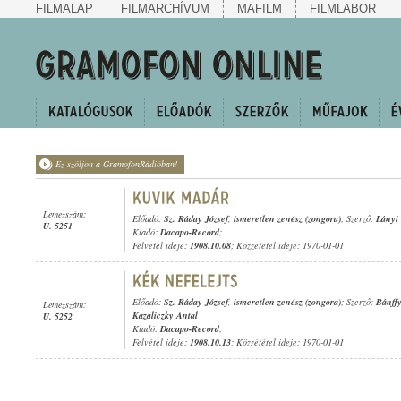
FILMALAP
FILMARCHÍVUM
MAFILM
FILMLABOR
Ez szóljon a GramofonRádióban!
Lemezszám:
Előadó:
Sz. Ráday József
,
ismeretlen zenész (zongora)
; Szerző:
Lányi
U. 5251
Kiadó:
Dacapo-Record
;
Felvétel ideje:
1908.10.08
; Közzététel ideje: 1970-01-01
Előadó:
Sz. Ráday József
,
ismeretlen zenész (zongora)
; Szerző:
Bánff
Lemezszám:
Kazaliczky Antal
U. 5252
Kiadó:
Dacapo-Record
;
Felvétel ideje:
1908.10.13
; Közzététel ideje: 1970-01-01