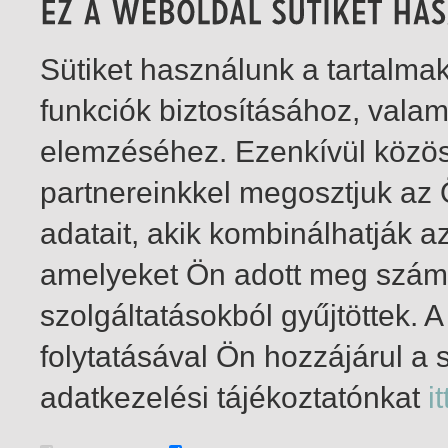
Sütiket használunk a tartalm
funkciók biztosításához, vala
elemzéséhez. Ezenkívül közö
partnereinkkel megosztjuk az
adatait, akik kombinálhatják a
amelyeket Ön adott meg számu
szolgáltatásokból gyűjtöttek.
folytatásával Ön hozzájárul a 
1-2
/ összesen 2 találat
adatkezelési tájékoztatónkat
it