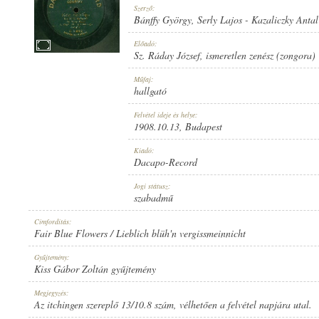
Szerző:
Bánffy György
,
Serly Lajos
-
Kazaliczky Antal
Előadó:
Sz. Ráday József
,
ismeretlen zenész (zongora)
1908.10.13
Műfaj:
MEGJELENÉS IDEJE:
hallgató
Felvétel ideje és helye:
1908.10.13
, Budapest
Kiadó:
Dacapo-Record
DACAPO-RECORD
Jogi státusz:
KIADÓ:
szabadmű
Címfordítás:
Fair Blue Flowers / Lieblich blüh'n vergissmeinnicht
Gyűjtemény:
Kiss Gábor Zoltán gyűjtemény
U. 5252
Megjegyzés:
LEMEZSZÁM:
Az itchingen szereplő 13/10.8 szám, vélhetően a felvétel napjára utal.