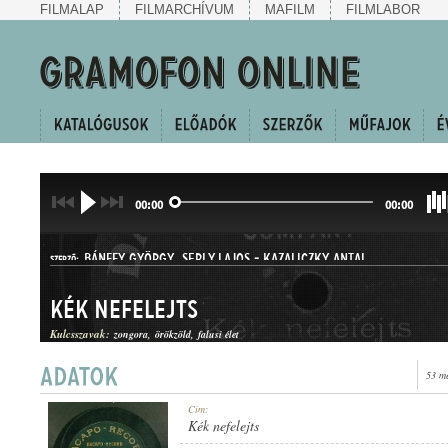
FILMALAP
FILMARCHÍVUM
MAFILM
FILMLABOR
00:00
00:00
BÁNFFY GYÖRGY
,
SERLY LAJOS
-
KAZALICZKY ANTAL
SZERZŐ:
Kék nefelejts
Kulcsszavak:
zongora
örökzöld
falusi élet
53 m
HALLGATÓ
Cím:
MŰFAJ:
Kék nefelejts