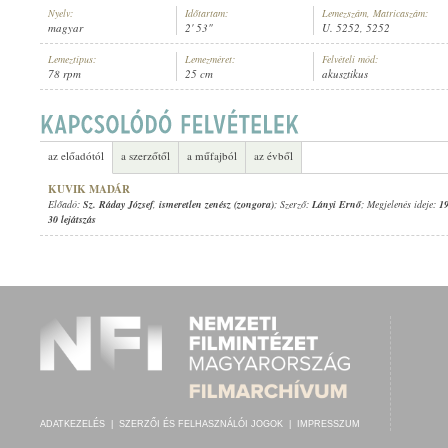
Nyelv:
Időtartam:
Lemezszám, Matricaszám:
magyar
2' 53"
U. 5252, 5252
Lemeztípus:
Lemezméret:
Felvételi mód:
78 rpm
25 cm
akusztikus
SZ. RÁDAY JÓZSEF
,
ISMERETLEN ZENÉSZ (ZONGORA)
ELŐADÓ:
az előadótól
a szerzőtől
a műfajból
az évből
KUVIK MADÁR
Előadó:
Sz. Ráday József
,
ismeretlen zenész (zongora)
; Szerző:
Lányi Ernő
; Megjelenés ideje:
1
30 lejátszás
ADATKEZELÉS
|
SZERZŐI ÉS FELHASZNÁLÓI JOGOK
|
IMPRESSZUM