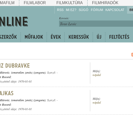
MAFILM
FILMLABOR
FILMKULTÚRA
FILMHIRADÓK
RSS
MI EZ?
SÚGÓ
FÓRUM
KAPCSOLAT
B
Hallgassa!
Keresés:
Gyarapítsa!
Kövesse!
Ossza meg!
Műfaj:
itrovic
,
ismeretlen zenész (zongora)
; Szerző: -
népdal
t Record
;
özzététel ideje: 1970-01-01
Műfaj:
itrovic
,
ismeretlen zenész (zongora)
; Szerző: -
népdal
t Record
;
özzététel ideje: 1970-01-01