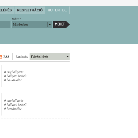
ELÉPÉS
REGISZTRÁCIÓ
HU
EN
DE
Miben?
Mindenben
RSS
Rendezés:
Felvétel ideje
0
meghallgatás
0
hallgató kedveli
0
hozzászólás
0
meghallgatás
0
hallgató kedveli
0
hozzászólás