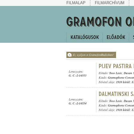
FILMALAP
FILMARCHÍVUM
Ez szóljon a GramofonRádióban!
Lemezszám:
Előadó:
Toso Lesic
,
Dusan M
G. C.-2-14353
Kiadó:
Gramophone Concer
Felvétel ideje:
1910 körül
; K
Lemezszám:
Előadó:
Toso Lesic
,
Dusan M
G. C.-2-14354
Kiadó:
Gramophone Concer
Felvétel ideje:
1910 körül
; K