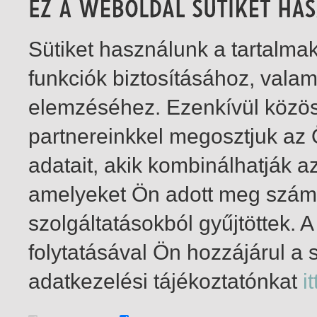
Sütiket használunk a tartalm
funkciók biztosításához, vala
elemzéséhez. Ezenkívül közö
partnereinkkel megosztjuk az
adatait, akik kombinálhatják a
amelyeket Ön adott meg számu
szolgáltatásokból gyűjtöttek.
folytatásával Ön hozzájárul a 
1-2
/ összesen 2 találat
adatkezelési tájékoztatónkat
it