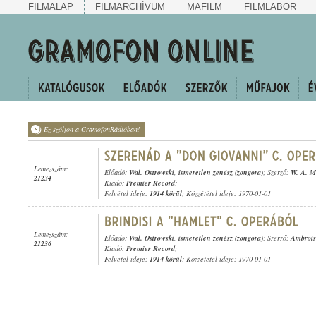
FILMALAP
FILMARCHÍVUM
MAFILM
FILMLABOR
Ez szóljon a GramofonRádióban!
Lemezszám:
Előadó:
Wal. Ostrowski
,
ismeretlen zenész (zongora)
; Szerző:
W. A. M
21234
Kiadó:
Premier Record
;
Felvétel ideje:
1914 körül
; Közzététel ideje: 1970-01-01
Lemezszám:
Előadó:
Wal. Ostrowski
,
ismeretlen zenész (zongora)
; Szerző:
Ambroi
21236
Kiadó:
Premier Record
;
Felvétel ideje:
1914 körül
; Közzététel ideje: 1970-01-01