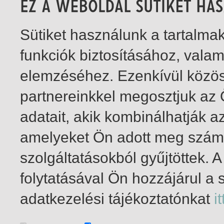
Sütiket használunk a tartalm
funkciók biztosításához, vala
elemzéséhez. Ezenkívül közö
partnereinkkel megosztjuk az
adatait, akik kombinálhatják a
amelyeket Ön adott meg számu
szolgáltatásokból gyűjtöttek.
folytatásával Ön hozzájárul a 
1-1
/ összesen 1 találat
adatkezelési tájékoztatónkat
it