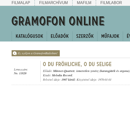
FILMALAP
FILMARCHÍVUM
MAFILM
FILMLABOR
Ez szóljon a GramofonRádióban!
Lemezszám:
Előadó:
Männer-Quartett
,
ismeretlen zenész (harangjáték és orgona)
No. 11820
Kiadó:
Melodia Record
;
Felvétel ideje:
1907 körül
; Közzététel ideje: 1970-01-01