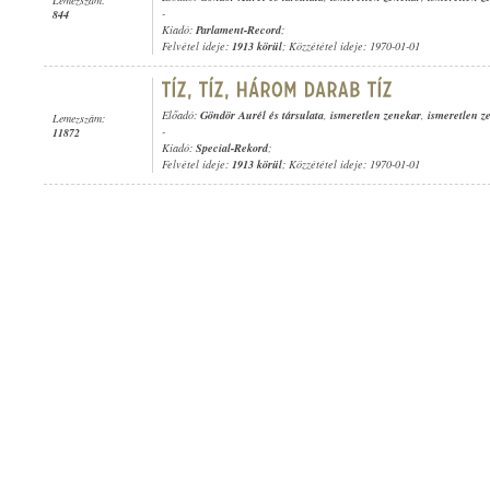
-
844
Kiadó:
Parlament-Record
;
Felvétel ideje:
1913 körül
; Közzététel ideje: 1970-01-01
Előadó:
Göndör Aurél és társulata
,
ismeretlen zenekar
,
ismeretlen z
Lemezszám:
-
11872
Kiadó:
Special-Rekord
;
Felvétel ideje:
1913 körül
; Közzététel ideje: 1970-01-01