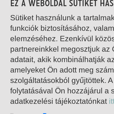
Sütiket használunk a tartalm
funkciók biztosításához, vala
elemzéséhez. Ezenkívül közö
partnereinkkel megosztjuk az
adatait, akik kombinálhatják a
amelyeket Ön adott meg számu
szolgáltatásokból gyűjtöttek.
folytatásával Ön hozzájárul a 
1-4
/ összesen 4 találat
adatkezelési tájékoztatónkat
it