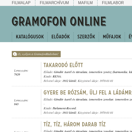
FILMALAP
FILMARCHÍVUM
MAFILM
FILMLABOR
Ez szóljon a GramofonRádióban!
Lemezszám:
Előadó:
Göndör Aurél és társulata
,
ismeretlen zenész (harmonika
,
kü
7620
Kiadó:
RENA
;
Felvétel ideje:
1912 körül
; Közzététel ideje: 1970-01-01
Előadó:
Göndör Aurél és társulata
,
ismeretlen zenekar
,
ismeretlen z
Lemezszám:
-
843
Kiadó:
Parlament-Record
;
Felvétel ideje:
1913 körül
; Közzététel ideje: 1970-01-01
Előadó:
Göndör Aurél és társulata
,
ismeretlen zenekar
,
ismeretlen z
Lemezszám: