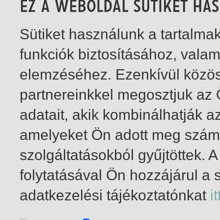
Sütiket használunk a tartalm
funkciók biztosításához, vala
elemzéséhez. Ezenkívül közö
partnereinkkel megosztjuk az
adatait, akik kombinálhatják a
amelyeket Ön adott meg számu
szolgáltatásokból gyűjtöttek.
folytatásával Ön hozzájárul a 
1-8
/ összesen 8 találat
adatkezelési tájékoztatónkat
it