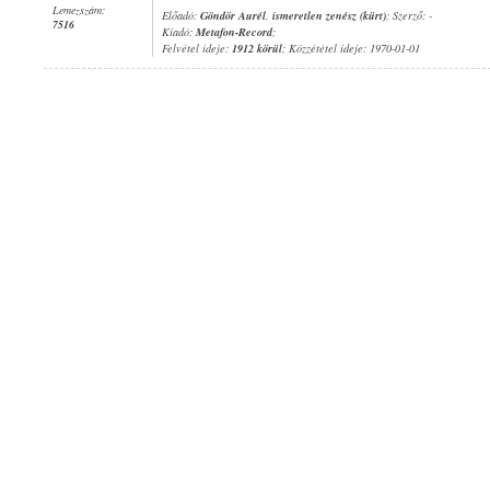
Lemezszám:
Előadó:
Göndör Aurél
,
ismeretlen zenész (kürt)
; Szerző: -
7516
Kiadó:
Metafon-Record
;
Felvétel ideje:
1912 körül
; Közzététel ideje: 1970-01-01