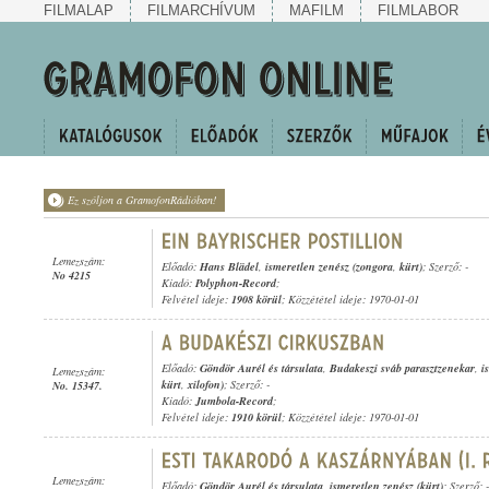
FILMALAP
FILMARCHÍVUM
MAFILM
FILMLABOR
Ez szóljon a GramofonRádióban!
Lemezszám:
Előadó:
Hans Blädel
,
ismeretlen zenész (zongora
,
kürt)
; Szerző: -
No 4215
Kiadó:
Polyphon-Record
;
Felvétel ideje:
1908 körül
; Közzététel ideje: 1970-01-01
Előadó:
Göndör Aurél és társulata
,
Budakeszi sváb parasztzenekar
,
i
Lemezszám:
kürt
,
xilofon)
; Szerző: -
No. 15347.
Kiadó:
Jumbola-Record
;
Felvétel ideje:
1910 körül
; Közzététel ideje: 1970-01-01
Lemezszám:
Előadó:
Göndör Aurél és társulata
,
ismeretlen zenész (kürt)
; Szerző: -