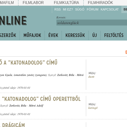
MAFILM
FILMLABOR
FILMKULTÚRA
FILMHIRADÓK
RSS
MI EZ?
SÚGÓ
FÓRUM
KAPCSOLAT
B
Hallgassa!
Keresés:
Gyarapítsa!
Kövesse!
Ossza meg!
Műfaj:
zon Gyula
,
ismeretlen zenész (zongora)
; Szerző:
Zerkovitz Béla
-
Mérei
duett
özzététel ideje: 1970-01-01
Műfaj:
 Szerző:
Zerkovitz Béla
-
Mérei Adolf
keringő
özzététel ideje: 1970-01-01