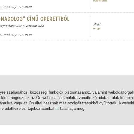
operettbetét
özzététel ideje: 1970-01-01
Műfaj:
gányzenekara
; Szerző:
Zerkovitz Béla
tangó
özzététel ideje: 1970-01-01
lyre szabásához, közösségi funkciók biztosításához, valamint weboldalforg
nkkel megosztjuk az Ön weboldalhasználatra vonatkozó adatait, akik kombiná
mukra vagy az Ön által használt más szolgáltatásokból gyűjtöttek. A webold
kie adatkezelési tájékoztatónkat
itt
találhatja meg.
FŐOLDAL
BELÉPÉS
REGISZTRÁCIÓ
MI EZ?
SÚGÓ