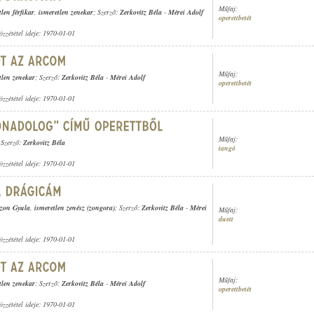
Műfaj:
tlen férfikar
,
ismeretlen zenekar
; Szerző:
Zerkovitz Béla
-
Mérei Adolf
operettbetét
özzététel ideje: 1970-01-01
Műfaj:
tlen zenekar
; Szerző:
Zerkovitz Béla
-
Mérei Adolf
operettbetét
özzététel ideje: 1970-01-01
Műfaj:
 Szerző:
Zerkovitz Béla
tangó
özzététel ideje: 1970-01-01
zon Gyula
,
ismeretlen zenész (zongora)
; Szerző:
Zerkovitz Béla
-
Mérei
Műfaj:
duett
özzététel ideje: 1970-01-01
Műfaj:
tlen zenekar
; Szerző:
Zerkovitz Béla
-
Mérei Adolf
operettbetét
özzététel ideje: 1970-01-01