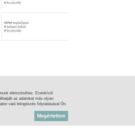
0
hozzászólás
58794
meghallgatás
0
hallgató kedveli
0
hozzászólás
1. oldal
almunk elemzéséhez. Ezenkívül
lhatják az adatokat más olyan
alon való böngészés folytatásával Ön
BLOG
KÖZADATTÁR
Megértettem
FÓRUM
MSZH
FACEBOOK
ARTISJUS
TWITTER
OSZMI
OSZK ZENEMŰTÁR