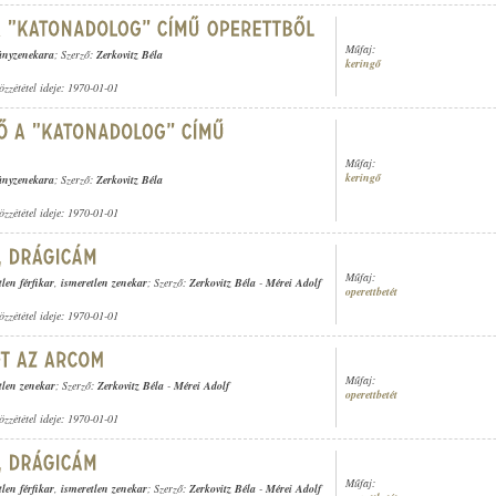
Műfaj:
gányzenekara
; Szerző:
Zerkovitz Béla
keringő
özzététel ideje: 1970-01-01
Műfaj:
keringő
gányzenekara
; Szerző:
Zerkovitz Béla
özzététel ideje: 1970-01-01
Műfaj:
tlen férfikar
,
ismeretlen zenekar
; Szerző:
Zerkovitz Béla
-
Mérei Adolf
operettbetét
özzététel ideje: 1970-01-01
Műfaj:
tlen zenekar
; Szerző:
Zerkovitz Béla
-
Mérei Adolf
operettbetét
özzététel ideje: 1970-01-01
Műfaj:
tlen férfikar
,
ismeretlen zenekar
; Szerző:
Zerkovitz Béla
-
Mérei Adolf