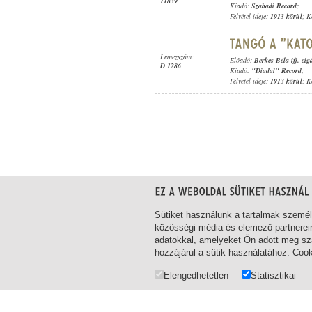
11839
Kiadó:
Szabadi Record
;
Felvétel ideje:
1913 körül
; K
Lemezszám:
Előadó:
Berkes Béla ifj. ci
D 1286
Kiadó:
"Diadal" Record
;
Felvétel ideje:
1913 körül
; K
1-13
/ összesen 13 találat
Sütiket használunk a tartalmak szemé
közösségi média és elemező partnerei
adatokkal, amelyeket Ön adott meg szá
hozzájárul a sütik használatához. Coo
Elengedhetetlen
Statisztikai