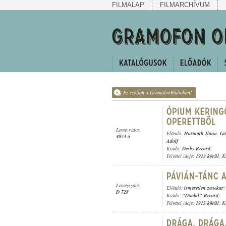
FILMALAP
FILMARCHÍVUM
Ez szóljon a GramofonRádióban!
Lemezszám:
Előadó:
Harmath Ilona
,
Gó
4023 a
Adolf
Kiadó:
Derby-Record
;
Felvétel ideje:
1913 körül
; K
Lemezszám:
Előadó:
ismeretlen zenekar
;
D 728
Kiadó:
"Diadal" Record
;
Felvétel ideje:
1913 körül
; K