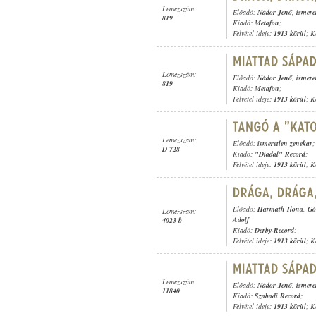
Lemezszám:
Előadó:
Nádor Jenő
,
ismere
819
Kiadó:
Metafon
;
Felvétel ideje:
1913 körül
; K
Lemezszám:
Előadó:
Nádor Jenő
,
ismere
819
Kiadó:
Metafon
;
Felvétel ideje:
1913 körül
; K
Lemezszám:
Előadó:
ismeretlen zenekar
;
D 728
Kiadó:
"Diadal" Record
;
Felvétel ideje:
1913 körül
; K
Előadó:
Harmath Ilona
,
Gó
Lemezszám:
Adolf
4023 b
Kiadó:
Derby-Record
;
Felvétel ideje:
1913 körül
; K
Lemezszám:
Előadó:
Nádor Jenő
,
ismere
11840
Kiadó:
Szabadi Record
;
Felvétel ideje:
1913 körül
; K