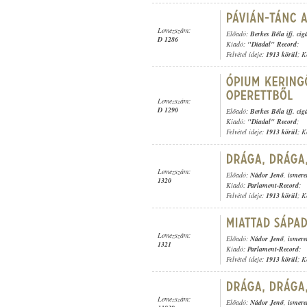
Lemezszám:
Előadó:
Berkes Béla ifj. ci
D 1286
Kiadó:
"Diadal" Record
;
Felvétel ideje:
1913 körül
; K
Lemezszám:
D 1290
Előadó:
Berkes Béla ifj. ci
Kiadó:
"Diadal" Record
;
Felvétel ideje:
1913 körül
; K
Lemezszám:
Előadó:
Nádor Jenő
,
ismere
1320
Kiadó:
Parlament-Record
;
Felvétel ideje:
1913 körül
; K
Lemezszám:
Előadó:
Nádor Jenő
,
ismere
1321
Kiadó:
Parlament-Record
;
Felvétel ideje:
1913 körül
; K
Lemezszám:
Előadó:
Nádor Jenő
,
ismere