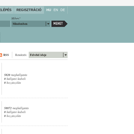
ELÉPÉS
REGISZTRÁCIÓ
HU
EN
DE
Miben?
Mindenben
RSS
Rendezés:
Felvétel ideje
5820
meghallgatás
0
hallgató kedveli
0
hozzászólás
58872
meghallgatás
0
hallgató kedveli
0
hozzászólás