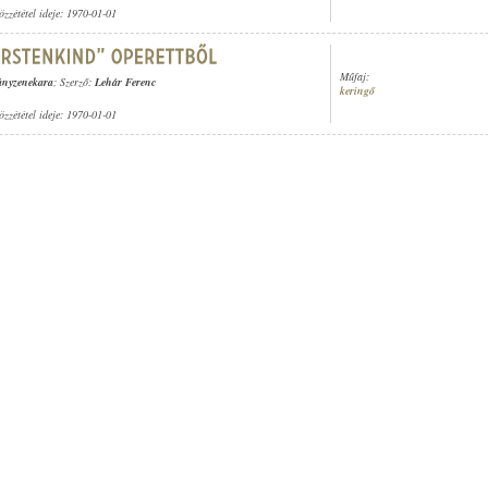
özzététel ideje: 1970-01-01
Műfaj:
gányzenekara
; Szerző:
Lehár Ferenc
keringő
özzététel ideje: 1970-01-01