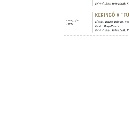
Felvétel ideje:
1910 körül
; K
Lemezszám:
Előadó:
Berkes Béla ifj. ci
11021
Kiadó:
Baby-Record
;
Felvétel ideje:
1910 körül
; K