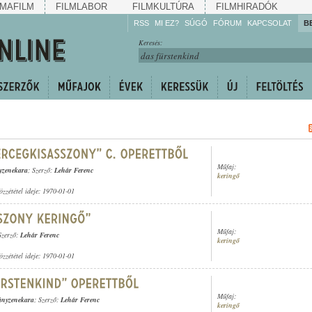
MAFILM
FILMLABOR
FILMKULTÚRA
FILMHIRADÓK
RSS
MI EZ?
SÚGÓ
FÓRUM
KAPCSOLAT
B
Hallgassa!
Keresés:
Gyarapítsa!
Kövesse!
Ossza meg!
Műfaj:
yzenekara
; Szerző:
Lehár Ferenc
keringő
özzététel ideje: 1970-01-01
Műfaj:
Szerző:
Lehár Ferenc
keringő
özzététel ideje: 1970-01-01
Műfaj:
gányzenekara
; Szerző:
Lehár Ferenc
keringő