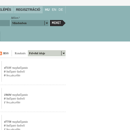
ELÉPÉS
REGISZTRÁCIÓ
HU
EN
DE
Miben?
Mindenben
RSS
Rendezés:
Felvétel ideje
47335
meghallgatás
0
hallgató kedveli
0
hozzászólás
18684
meghallgatás
0
hallgató kedveli
1
hozzászólás
47758
meghallgatás
0
hallgató kedveli
1
hozzászólás