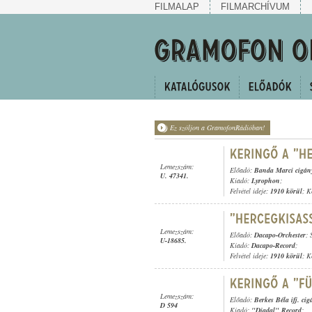
FILMALAP
FILMARCHÍVUM
Ez szóljon a GramofonRádióban!
Lemezszám:
Előadó:
Banda Marci cigán
U. 47341.
Kiadó:
Lyrophon
;
Felvétel ideje:
1910 körül
; K
Lemezszám:
Előadó:
Dacapo-Orchester
; 
U-18685.
Kiadó:
Dacapo-Record
;
Felvétel ideje:
1910 körül
; K
Lemezszám:
Előadó:
Berkes Béla ifj. ci
D 594
Kiadó:
"Diadal" Record
;