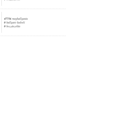
47756
meghallgatás
0
hallgató kedveli
0
hozzászólás