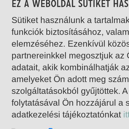
Sütiket használunk a tartalm
funkciók biztosításához, vala
elemzéséhez. Ezenkívül közö
partnereinkkel megosztjuk az
adatait, akik kombinálhatják a
amelyeket Ön adott meg számu
szolgáltatásokból gyűjtöttek.
folytatásával Ön hozzájárul a 
1-3
/ összesen 3 találat
adatkezelési tájékoztatónkat
it