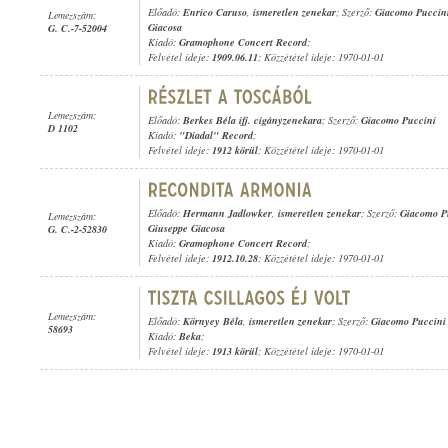
Előadó:
Enrico Caruso
,
ismeretlen zenekar
; Szerző:
Giacomo Puccin
Lemezszám:
Giacosa
G. C.-7-52004
Kiadó:
Gramophone Concert Record
;
Felvétel ideje:
1909.06.11
; Közzététel ideje: 1970-01-01
Lemezszám:
Előadó:
Berkes Béla ifj. cigányzenekara
; Szerző:
Giacomo Puccini
D 1102
Kiadó:
"Diadal" Record
;
Felvétel ideje:
1912 körül
; Közzététel ideje: 1970-01-01
Előadó:
Hermann Jadlowker
,
ismeretlen zenekar
; Szerző:
Giacomo P
Lemezszám:
Giuseppe Giacosa
G. C.-2-52830
Kiadó:
Gramophone Concert Record
;
Felvétel ideje:
1912.10.28
; Közzététel ideje: 1970-01-01
Lemezszám:
Előadó:
Környey Béla
,
ismeretlen zenekar
; Szerző:
Giacomo Puccini
58693
Kiadó:
Beka
;
Felvétel ideje:
1913 körül
; Közzététel ideje: 1970-01-01