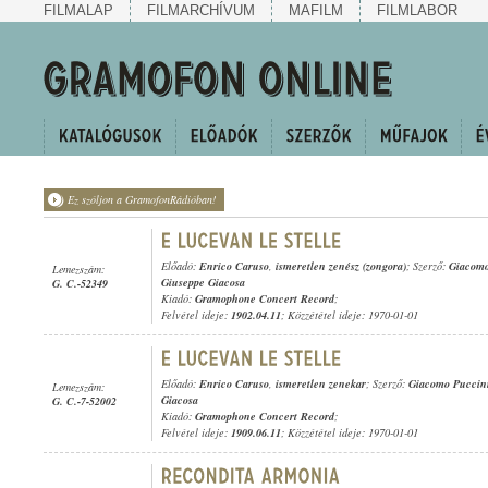
FILMALAP
FILMARCHÍVUM
MAFILM
FILMLABOR
Ez szóljon a GramofonRádióban!
Előadó:
Enrico Caruso
,
ismeretlen zenész (zongora)
; Szerző:
Giacomo
Lemezszám:
Giuseppe Giacosa
G. C.-52349
Kiadó:
Gramophone Concert Record
;
Felvétel ideje:
1902.04.11
; Közzététel ideje: 1970-01-01
Előadó:
Enrico Caruso
,
ismeretlen zenekar
; Szerző:
Giacomo Puccin
Lemezszám:
Giacosa
G. C.-7-52002
Kiadó:
Gramophone Concert Record
;
Felvétel ideje:
1909.06.11
; Közzététel ideje: 1970-01-01