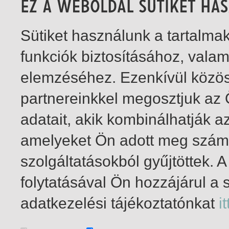
Sütiket használunk a tartalm
funkciók biztosításához, vala
elemzéséhez. Ezenkívül közö
partnereinkkel megosztjuk az
adatait, akik kombinálhatják a
amelyeket Ön adott meg számu
szolgáltatásokból gyűjtöttek.
folytatásával Ön hozzájárul a 
1-6
/ összesen 6 találat
adatkezelési tájékoztatónkat
it