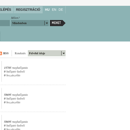
ELÉPÉS
REGISZTRÁCIÓ
HU
EN
DE
Miben?
Mindenben
RSS
Rendezés:
Felvétel ideje
15785
meghallgatás
0
hallgató kedveli
0
hozzászólás
58695
meghallgatás
0
hallgató kedveli
0
hozzászólás
58695
meghallgatás
0
hallgató kedveli
0
hozzászólás