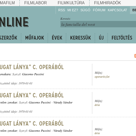
MAFILM
FILMLABOR
FILMKULTÚRA
FILMHIRADÓK
RSS
MI EZ?
SÚGÓ
FÓRUM
KAPCSOLAT
B
Hallgassa!
Keresés:
Gyarapítsa!
Kövesse!
Ossza meg!
Műfaj:
zenakara
; Szerző:
Giacomo Puccini
operarészlet
özzététel ideje: 1970-01-01
Műfaj:
retlen zenekar
; Szerző:
Giacomo Puccini
-
Várady Sándor
ária
özzététel ideje: 1970-01-01
Műfaj:
retlen zenekar
; Szerző:
Giacomo Puccini
-
Várady Sándor
ária