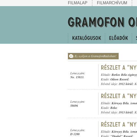
FILMALAP
FILMARCHÍVUM
Ez szóljon a GramofonRádióban!
Lemezszám:
Előadó:
Berkes Béla cigány
No. 15813.
Kiadó:
Odeon Record
;
Felvétel ideje:
1912 körül
; K
Lemezszám:
Előadó:
Környey Béla
,
isme
58696
Kiadó:
Beka
;
Felvétel ideje:
1913 körül
; K
Lemezszám:
Előadó:
Környey Béla
,
isme
D 1280
Kiadó:
"Diadal" Record
;