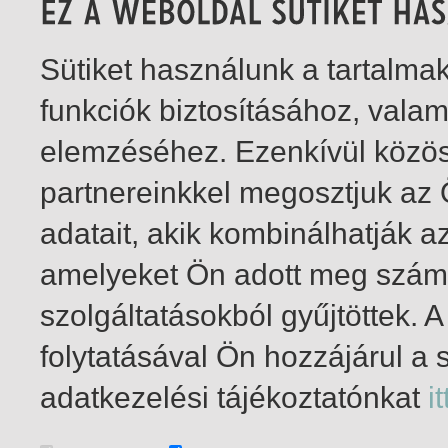
Sütiket használunk a tartalm
funkciók biztosításához, vala
elemzéséhez. Ezenkívül közö
partnereinkkel megosztjuk az
adatait, akik kombinálhatják a
amelyeket Ön adott meg számu
szolgáltatásokból gyűjtöttek.
folytatásával Ön hozzájárul a 
1-0
/ összesen 0 találat
adatkezelési tájékoztatónkat
it