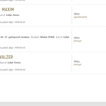
özzététel ideje: 1970-01-01
Műfaj:
Szerző:
Lehár Ferenc
operettinduló
özzététel ideje: 1970-01-01
 kir. 32. gyalogezred zenekara
, Vezényel:
Ottokar Pribik
; Szerző:
Lehár
Műfaj:
keringő
özzététel ideje: 1970-01-01
Műfaj:
 Szerző:
Lehár Ferenc
keringő
özzététel ideje: 1970-01-01