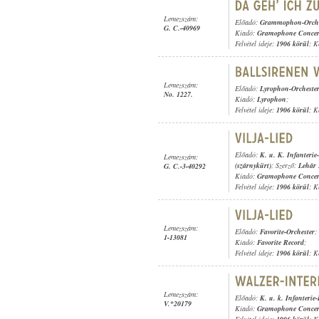
Lemezszám:
Előadó:
Grammophon-Orche
G. C.-40969
Kiadó:
Gramophone Concer
Felvétel ideje:
1906 körül
; K
Lemezszám:
Előadó:
Lyrophon-Orcheste
No. 1227.
Kiadó:
Lyrophon
;
Felvétel ideje:
1906 körül
; K
Előadó:
K. u. K. Infanteri
Lemezszám:
(szárnykürt)
; Szerző:
Lehár 
G. C.-3-40292
Kiadó:
Gramophone Concer
Felvétel ideje:
1906 körül
; K
Lemezszám:
Előadó:
Favorite-Orchester
;
1-13081
Kiadó:
Favorite Record
;
Felvétel ideje:
1906 körül
; K
Lemezszám:
Előadó:
K. u. k. Infanterie
V.*20179
Kiadó:
Gramophone Concer