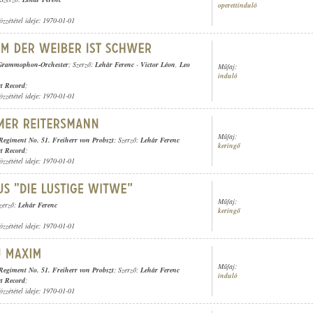
operettinduló
özzététel ideje: 1970-01-01
Grammophon-Orchester
; Szerző:
Lehár Ferenc
-
Victor Léon
,
Leo
Műfaj:
induló
t Record
;
özzététel ideje: 1970-01-01
Műfaj:
-Regiment No. 51. Freiherr von Probszt
; Szerző:
Lehár Ferenc
keringő
t Record
;
özzététel ideje: 1970-01-01
Műfaj:
Szerző:
Lehár Ferenc
keringő
özzététel ideje: 1970-01-01
Műfaj:
-Regiment No. 51. Freiherr von Probszt
; Szerző:
Lehár Ferenc
induló
t Record
;
özzététel ideje: 1970-01-01