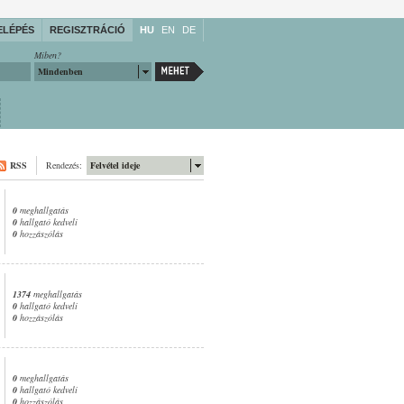
ELÉPÉS
REGISZTRÁCIÓ
HU
EN
DE
Miben?
Mindenben
RSS
Rendezés:
Felvétel ideje
0
meghallgatás
0
hallgató kedveli
0
hozzászólás
1374
meghallgatás
0
hallgató kedveli
0
hozzászólás
0
meghallgatás
0
hallgató kedveli
0
hozzászólás