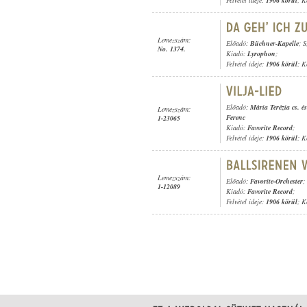
Felvétel ideje:
1906 körül
; K
Lemezszám:
Előadó:
Büchner-Kapelle
; 
No. 1374.
Kiadó:
Lyrophon
;
Felvétel ideje:
1906 körül
; K
Előadó:
Mária Terézia cs. és
Lemezszám:
Ferenc
1-23065
Kiadó:
Favorite Record
;
Felvétel ideje:
1906 körül
; K
Lemezszám:
Előadó:
Favorite-Orchester
;
1-12089
Kiadó:
Favorite Record
;
Felvétel ideje:
1906 körül
; K