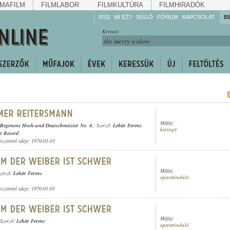
MAFILM
FILMLABOR
FILMKULTÚRA
FILMHIRADÓK
RSS
MI EZ?
SÚGÓ
FÓRUM
KAPCSOLAT
B
Hallgassa!
Keresés:
Gyarapítsa!
Kövesse!
Ossza meg!
Műfaj:
e-Regiment Hoch-und Deutschmeister No. 4.
; Szerző:
Lehár Ferenc
keringő
t Record
;
özzététel ideje: 1970-01-01
Műfaj:
Szerző:
Lehár Ferenc
operettinduló
özzététel ideje: 1970-01-01
Műfaj:
 Szerző:
Lehár Ferenc
operettinduló