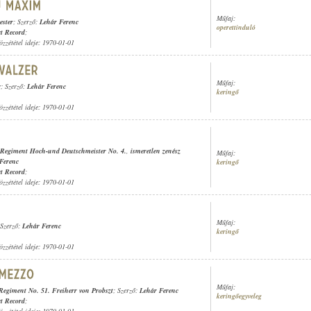
Műfaj:
ster
; Szerző:
Lehár Ferenc
operettinduló
t Record
;
özzététel ideje: 1970-01-01
Műfaj:
r
; Szerző:
Lehár Ferenc
keringő
özzététel ideje: 1970-01-01
e-Regiment Hoch-und Deutschmeister No. 4.
,
ismeretlen zenész
Műfaj:
Ferenc
keringő
t Record
;
özzététel ideje: 1970-01-01
Műfaj:
 Szerző:
Lehár Ferenc
keringő
özzététel ideje: 1970-01-01
Műfaj:
-Regiment No. 51. Freiherr von Probszt
; Szerző:
Lehár Ferenc
keringőegyveleg
t Record
;