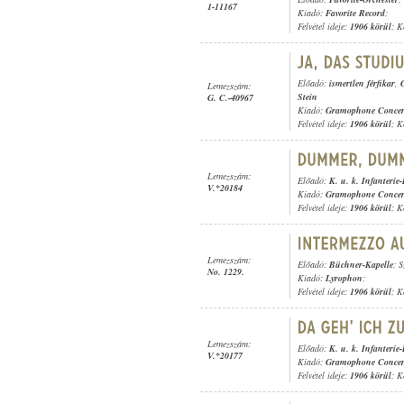
1-11167
Kiadó:
Favorite Record
;
Felvétel ideje:
1906 körül
; K
Előadó:
ismertlen férfikar
,
Lemezszám:
Stein
G. C.-40967
Kiadó:
Gramophone Concer
Felvétel ideje:
1906 körül
; K
Lemezszám:
Előadó:
K. u. k. Infanterie
V.*20184
Kiadó:
Gramophone Concer
Felvétel ideje:
1906 körül
; K
Lemezszám:
Előadó:
Büchner-Kapelle
; 
No. 1229.
Kiadó:
Lyrophon
;
Felvétel ideje:
1906 körül
; K
Lemezszám:
Előadó:
K. u. k. Infanterie
V.*20177
Kiadó:
Gramophone Concer
Felvétel ideje:
1906 körül
; K