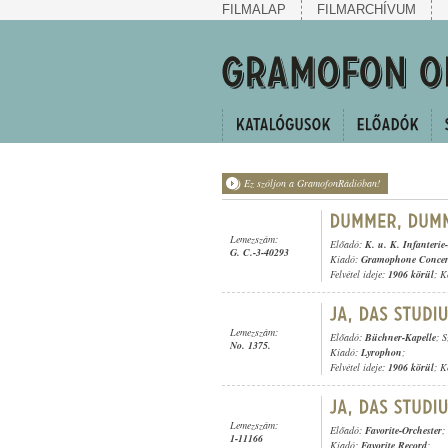
FILMALAP
FILMARCHÍVUM
Ez szóljon a GramofonRádióban!
Lemezszám:
Előadó:
K. u. K. Infanteri
G. C.-3-40293
Kiadó:
Gramophone Concer
Felvétel ideje:
1906 körül
; K
Lemezszám:
Előadó:
Büchner-Kapelle
; 
No. 1375.
Kiadó:
Lyrophon
;
Felvétel ideje:
1906 körül
; K
Lemezszám:
Előadó:
Favorite-Orchester
;
1-11166
Kiadó:
Favorite Record
;