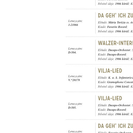
Felvétel ideje:
1906 körül
; K
Lemezszám:
Előadó:
Mária Terézia cs. és
1-21066
Kiadó:
Favorite Record
;
Felvétel ideje:
1906 körül
; K
Lemezszám:
Előadó:
Dacapo-Orchester
; 
D-504.
Kiadó:
Dacapo-Record
;
Felvétel ideje:
1906 körül
; K
Lemezszám:
Előadó:
K. u. k. Infanterie
V.*20178
Kiadó:
Gramophone Concer
Felvétel ideje:
1906 körül
; K
Lemezszám:
Előadó:
Dacapo-Orchester
; 
D-505.
Kiadó:
Dacapo-Record
;
Felvétel ideje:
1906 körül
; K
Lemezszám:
Előadó:
Favorite-Orchester
;