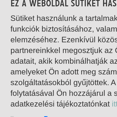
Sütiket használunk a tartalm
funkciók biztosításához, vala
elemzéséhez. Ezenkívül közö
partnereinkkel megosztjuk az
adatait, akik kombinálhatják a
amelyeket Ön adott meg számu
szolgáltatásokból gyűjtöttek.
folytatásával Ön hozzájárul a 
1-1
/ összesen 1 találat
adatkezelési tájékoztatónkat
it