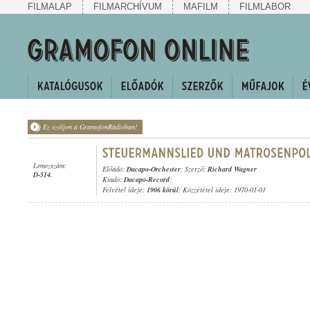
FILMALAP
FILMARCHÍVUM
MAFILM
FILMLABOR
Ez szóljon a GramofonRádióban!
Lemezszám:
Előadó:
Dacapo-Orchester
; Szerző:
Richard Wagner
D-514.
Kiadó:
Dacapo-Record
;
Felvétel ideje:
1906 körül
; Közzététel ideje: 1970-01-01