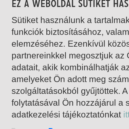
Sütiket használunk a tartalm
funkciók biztosításához, vala
elemzéséhez. Ezenkívül közö
partnereinkkel megosztjuk az
adatait, akik kombinálhatják a
amelyeket Ön adott meg számu
szolgáltatásokból gyűjtöttek.
folytatásával Ön hozzájárul a 
1-2
/ összesen 2 találat
adatkezelési tájékoztatónkat
it