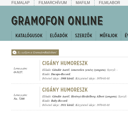
FILMALAP
FILMARCHÍVUM
MAFILM
FILMLABOR
Ez szóljon a GramofonRádióban!
Lemezszám:
Előadó:
Göndör Aurél
,
ismeretlen zenész (zongora)
; Szerző: -
O-5127.
Kiadó:
Dacapo-Record
;
Felvétel ideje:
1908 körül
; Közzététel ideje: 1970-01-01
Lemezszám:
Előadó:
Göndör Aurél
,
Hetényi-Heidelberg Albert (zongora)
; Szerző: 
No. 7208
Kiadó:
Baby-Record
;
Felvétel ideje:
1911 körül
; Közzététel ideje: 1970-01-01