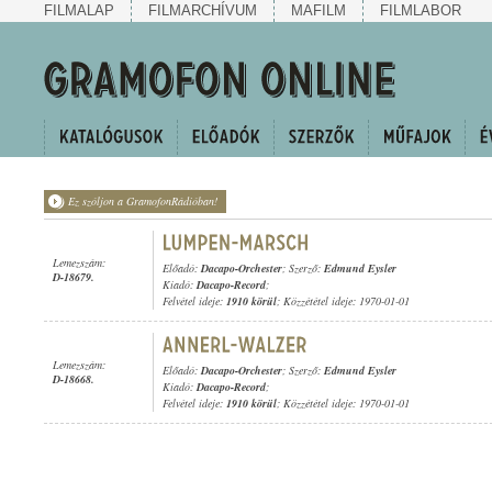
FILMALAP
FILMARCHÍVUM
MAFILM
FILMLABOR
Ez szóljon a GramofonRádióban!
Lemezszám:
Előadó:
Dacapo-Orchester
; Szerző:
Edmund Eysler
D-18679.
Kiadó:
Dacapo-Record
;
Felvétel ideje:
1910 körül
; Közzététel ideje: 1970-01-01
Lemezszám:
Előadó:
Dacapo-Orchester
; Szerző:
Edmund Eysler
D-18668.
Kiadó:
Dacapo-Record
;
Felvétel ideje:
1910 körül
; Közzététel ideje: 1970-01-01