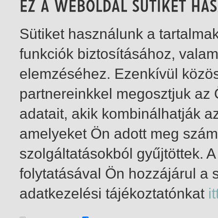
Sütiket használunk a tartalm
funkciók biztosításához, vala
elemzéséhez. Ezenkívül közö
partnereinkkel megosztjuk az
adatait, akik kombinálhatják a
amelyeket Ön adott meg számu
szolgáltatásokból gyűjtöttek.
folytatásával Ön hozzájárul a 
1-2
/ összesen 2 találat
adatkezelési tájékoztatónkat
it