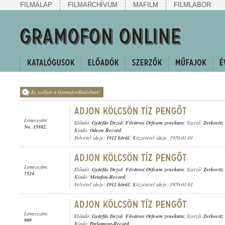
FILMALAP
FILMARCHÍVUM
MAFILM
FILMLABOR
Ez szóljon a GramofonRádióban!
Lemezszám:
Előadó:
Gyárfás Dezső
,
Fővárosi Orfeum zenekara
; Szerző:
Zerkovitz
No. 15882.
Kiadó:
Odeon Record
;
Felvétel ideje:
1912 körül
; Közzététel ideje: 1970-01-01
Lemezszám:
Előadó:
Gyárfás Dezső
,
Fővárosi Orfeum zenekara
; Szerző:
Zerkovitz
7524
Kiadó:
Metafon-Record
;
Felvétel ideje:
1912 körül
; Közzététel ideje: 1970-01-01
Lemezszám:
Előadó:
Gyárfás Dezső
,
Fővárosi Orfeum zenekara
; Szerző:
Zerkovitz
909
Kiadó:
Parlament-Record
;