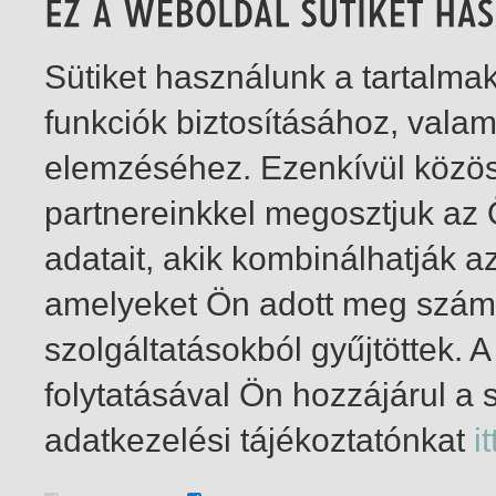
Sütiket használunk a tartalm
funkciók biztosításához, vala
elemzéséhez. Ezenkívül közö
partnereinkkel megosztjuk az
adatait, akik kombinálhatják a
amelyeket Ön adott meg számu
szolgáltatásokból gyűjtöttek.
folytatásával Ön hozzájárul a 
1-3
/ összesen 3 találat
adatkezelési tájékoztatónkat
it