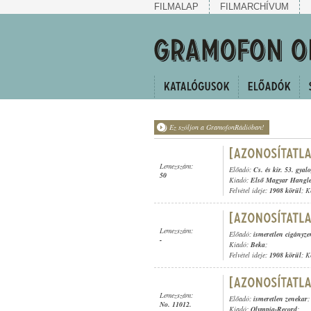
FILMALAP
FILMARCHÍVUM
Ez szóljon a GramofonRádióban!
Lemezszám:
Előadó:
Cs. és kir. 53. gyal
50
Kiadó:
Első Magyar Hangl
Felvétel ideje:
1908 körül
; K
Lemezszám:
Előadó:
ismeretlen cigányz
-
Kiadó:
Beka
;
Felvétel ideje:
1908 körül
; K
Lemezszám:
Előadó:
ismeretlen zenekar
;
No. 11012.
Kiadó:
Olympia-Record
;