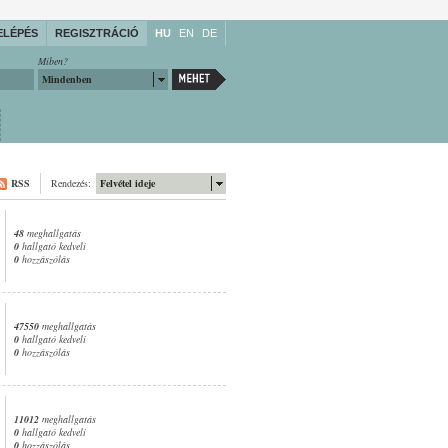
ELÉPÉS
REGISZTRÁCIÓ
HU
EN
DE
Miben?
Mindenben
RSS
Rendezés:
Felvétel ideje
48
meghallgatás
0
hallgató kedveli
0
hozzászólás
47550
meghallgatás
0
hallgató kedveli
0
hozzászólás
11012
meghallgatás
0
hallgató kedveli
0
hozzászólás