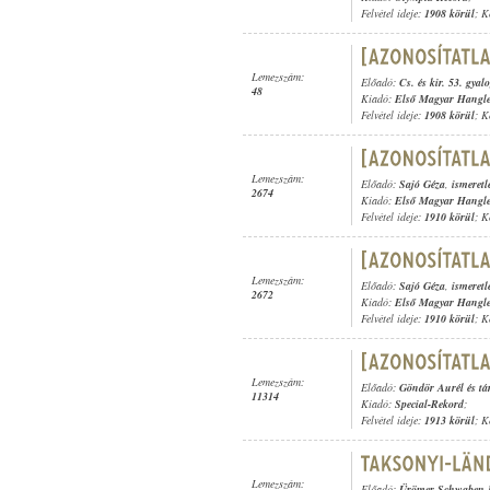
Felvétel ideje:
1908 körül
; K
Lemezszám:
Előadó:
Cs. és kir. 53. gyal
48
Kiadó:
Első Magyar Hangl
Felvétel ideje:
1908 körül
; K
Lemezszám:
Előadó:
Sajó Géza
,
ismeretl
2674
Kiadó:
Első Magyar Hangl
Felvétel ideje:
1910 körül
; K
Lemezszám:
Előadó:
Sajó Géza
,
ismeretl
2672
Kiadó:
Első Magyar Hangl
Felvétel ideje:
1910 körül
; K
Lemezszám:
Előadó:
Göndör Aurél és tá
11314
Kiadó:
Special-Rekord
;
Felvétel ideje:
1913 körül
; K
Lemezszám:
Előadó:
Ürömer Schwaben K