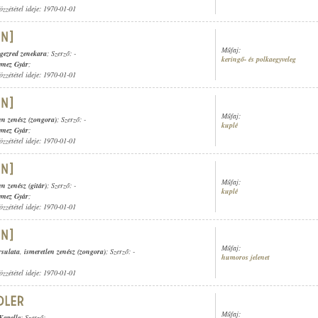
özzététel ideje: 1970-01-01
Műfaj:
ogezred zenekara
; Szerző: -
keringő- és polkaegyveleg
emez Gyár
;
özzététel ideje: 1970-01-01
Műfaj:
en zenész (zongora)
; Szerző: -
kuplé
emez Gyár
;
özzététel ideje: 1970-01-01
Műfaj:
en zenész (gitár)
; Szerző: -
kuplé
emez Gyár
;
özzététel ideje: 1970-01-01
Műfaj:
rsulata
,
ismeretlen zenész (zongora)
; Szerző: -
humoros jelenet
özzététel ideje: 1970-01-01
Műfaj:
apelle
; Szerző: -