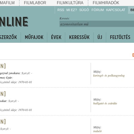
MAFILM
FILMLABOR
FILMKULTÚRA
FILMHIRADÓK
RSS
MI EZ?
SÚGÓ
FÓRUM
KAPCSOLAT
B
Hallgassa!
Keresés:
Gyarapítsa!
Kövesse!
Ossza meg!
Műfaj:
ogezred zenekara
; Szerző: -
keringő- és polkaegyveleg
emez Gyár
;
özzététel ideje: 1970-01-01
Műfaj:
enekar
; Szerző: -
hallgató és csárdás
özzététel ideje: 1970-01-01
Műfaj:
 Szerző: -
induló