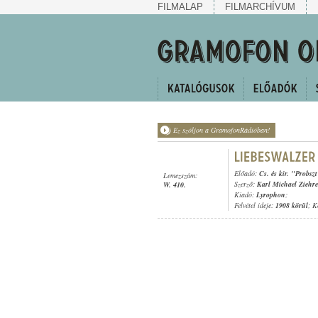
FILMALAP
FILMARCHÍVUM
Ez szóljon a GramofonRádióban!
Előadó:
Cs. és kir. "Probsz
Lemezszám:
Szerző:
Karl Michael Ziehre
W. 410.
Kiadó:
Lyrophon
;
Felvétel ideje:
1908 körül
; K