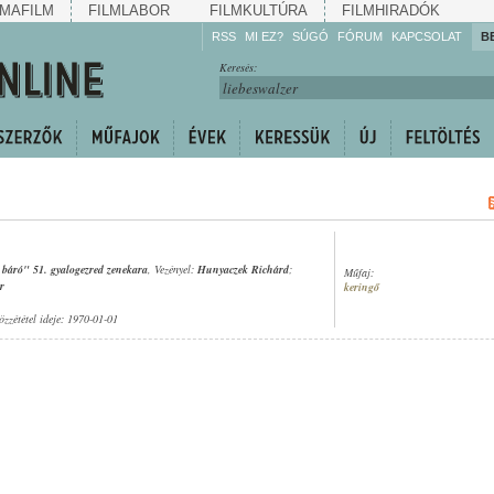
MAFILM
FILMLABOR
FILMKULTÚRA
FILMHIRADÓK
RSS
MI EZ?
SÚGÓ
FÓRUM
KAPCSOLAT
B
Hallgassa!
Keresés:
Gyarapítsa!
Kövesse!
Ossza meg!
t báró" 51. gyalogezred zenekara
, Vezényel:
Hunyaczek Richárd
;
Műfaj:
r
keringő
özzététel ideje: 1970-01-01