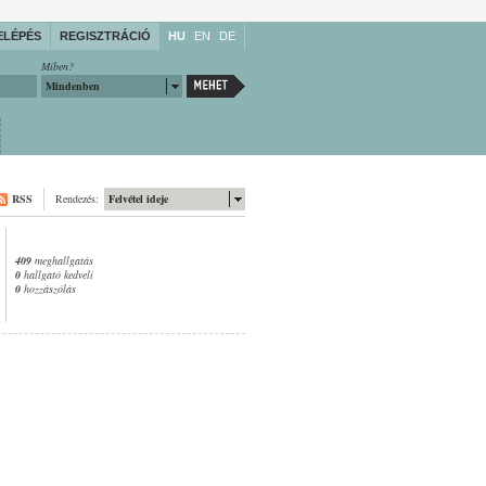
ELÉPÉS
REGISZTRÁCIÓ
HU
EN
DE
Miben?
Mindenben
RSS
Rendezés:
Felvétel ideje
409
meghallgatás
0
hallgató kedveli
0
hozzászólás